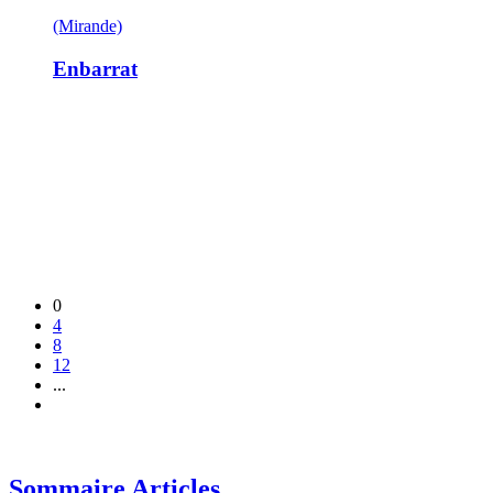
(Mirande)
Enbarrat
0
4
8
12
...
Sommaire Articles