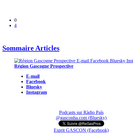
0
4
Sommaire Articles
Région Gascogne Prospective
E-mail
Facebook
Bluesky
Instagram
Podcasts sur Ràdio País
@gasconha.com (Bluesky)
Esprit GASCON (Facebook)