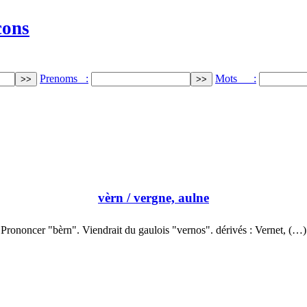
cons
Prenoms :
Mots :
vèrn
/ vergne, aulne
Prononcer "bèrn". Viendrait du gaulois "vernos". dérivés : Vernet, (…)