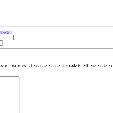
nnecter
]
et le code HTML
iste
[texte->url]
<quote>
<code>
<q>
<del>
<i