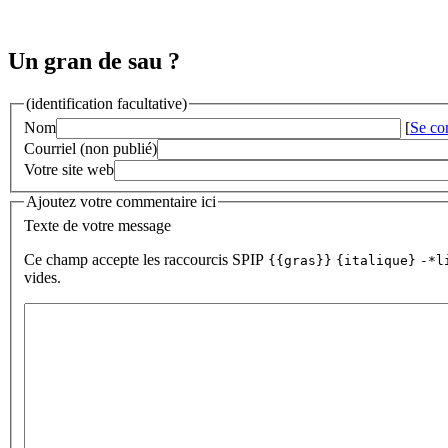
Un gran de sau ?
(identification facultative)
Nom
[
Se co
Courriel (non publié)
Votre site web
Ajoutez votre commentaire ici
Texte de votre message
Ce champ accepte les raccourcis SPIP
{{gras}}
{italique}
-*l
vides.