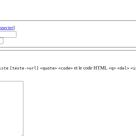
nnecter
]
et le code HTML
iste
[texte->url]
<quote>
<code>
<q>
<del>
<i