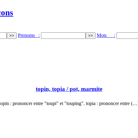
cons
Prenoms :
Mots :
topin, topia
/ pot, marmite
topin : prononcer entre "toupi" et "touping". topia : prononcer entre (…