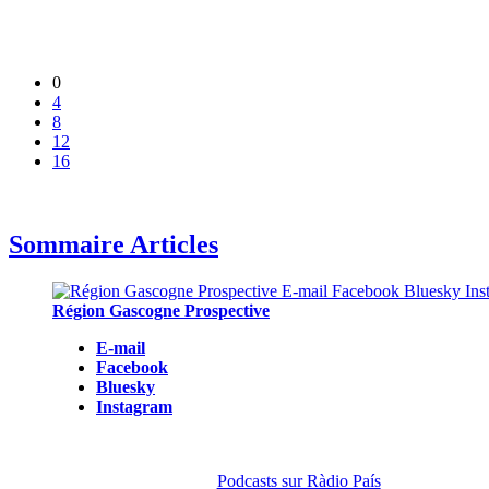
0
4
8
12
16
Sommaire Articles
Région Gascogne Prospective
E-mail
Facebook
Bluesky
Instagram
Podcasts sur Ràdio País