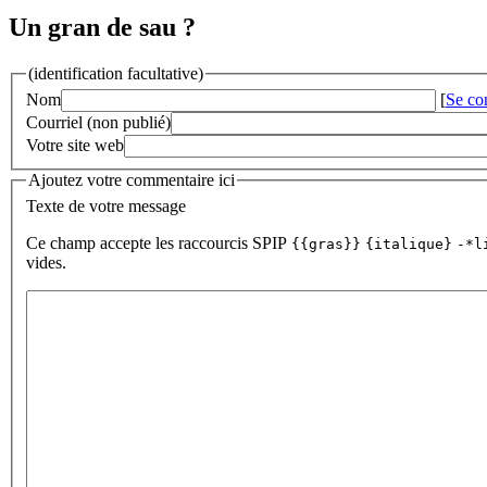
Un gran de sau ?
(identification facultative)
Nom
[
Se co
Courriel (non publié)
Votre site web
Ajoutez votre commentaire ici
Texte de votre message
Ce champ accepte les raccourcis SPIP
{{gras}}
{italique}
-*l
vides.