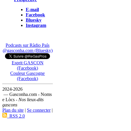
E-mail
Facebook
Bluesky
Instagram
Podcasts sur Ràdio País
@gasconha.com (Bluesky)
Esprit GASCON
(Facebook)
Couleur Gascogne
(Facebook)
2024-2026
— Gasconha.com - Noms
e Lòcs -
Nos lieux-dits
gascons
Plan du site
|
Se connecter
|
RSS 2.0