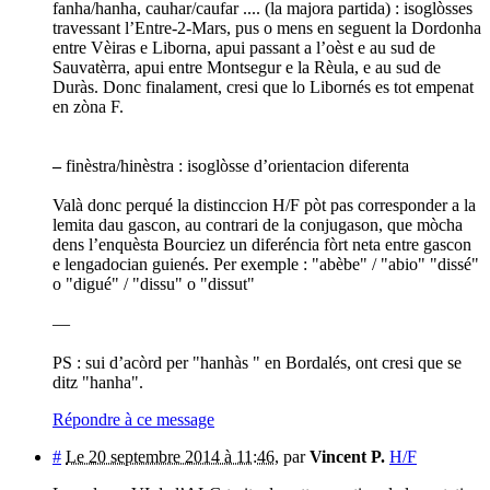
fanha/hanha, cauhar/caufar .... (la majora partida) : isoglòsses
travessant l’Entre-2-Mars, pus o mens en seguent la Dordonha
entre Vèiras e Liborna, apui passant a l’oèst e au sud de
Sauvatèrra, apui entre Montsegur e la Rèula, e au sud de
Duràs. Donc finalament, cresi que lo Libornés es tot empenat
en zòna F.
–
finèstra/hinèstra : isoglòsse d’orientacion diferenta
Valà donc perqué la distinccion H/F pòt pas corresponder a la
lemita dau gascon, au contrari de la conjugason, que mòcha
dens l’enquèsta Bourciez un diferéncia fòrt neta entre gascon
e lengadocian guienés. Per exemple : "abèbe" / "abio" "dissé"
o "digué" / "dissu" o "dissut"
—
PS : sui d’acòrd per "hanhàs " en Bordalés, ont cresi que se
ditz "hanha".
Répondre à ce message
#
Le 20 septembre 2014 à 11:46
,
par
Vincent P.
H/F