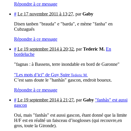
Répondre à ce message
#
Le 17 novembre 2011 à 13:27
,
par
Gaby
Disen tanben "brauda" e "barda", e mème "fanha" en
Cubzagués
Répondre à ce message
#
Le 19 septembre 2014 à 20:32
,
par
Tederic M.
En
bordeluche
"fagnas : à Bassens, terre inondable en bord de Garonne"
"Les mots d’ici" de Guy Suire
Tederic M.
C’est sans doute le "hanhàs" gascon, endroit boueux.
Répondre à ce message
#
Le 19 septembre 2014 à 21:27
,
par
Gaby
"fanhàs" est aussi
gascon
Oui, mais "fanhàs" est aussi gascon, étant donné que la limite
H/F est en réalité un faisceau d’isoglosses (qui recouvre,en
gros, toute la Gironde).