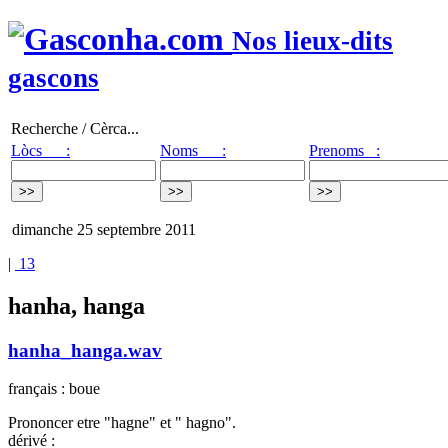
Nos lieux-dits
gascons
Recherche / Cèrca...
Lòcs :
Noms :
Prenoms :
dimanche 25 septembre 2011
|
13
hanha, hanga
hanha_hanga.wav
français : boue
Prononcer etre "hagne" et " hagno".
dérivé :