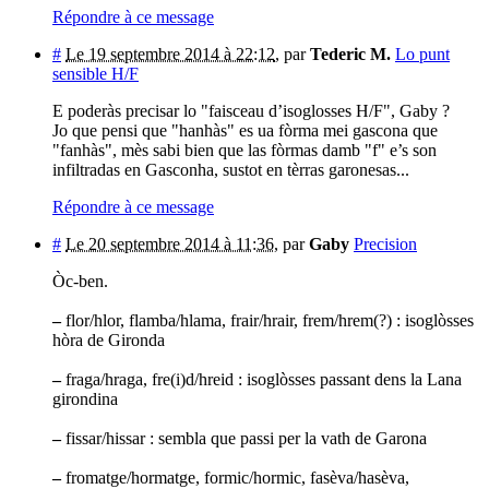
Répondre à ce message
#
Le 19 septembre 2014 à 22:12
,
par
Tederic M.
Lo punt
sensible H/F
E poderàs precisar lo "faisceau d’isoglosses H/F", Gaby ?
Jo que pensi que "hanhàs" es ua fòrma mei gascona que
"fanhàs", mès sabi bien que las fòrmas damb "f" e’s son
infiltradas en Gasconha, sustot en tèrras garonesas...
Répondre à ce message
#
Le 20 septembre 2014 à 11:36
,
par
Gaby
Precision
Òc-ben.
–
flor/hlor, flamba/hlama, frair/hrair, frem/hrem(?) : isoglòsses
hòra de Gironda
–
fraga/hraga, fre(i)d/hreid : isoglòsses passant dens la Lana
girondina
–
fissar/hissar : sembla que passi per la vath de Garona
–
fromatge/hormatge, formic/hormic, fasèva/hasèva,