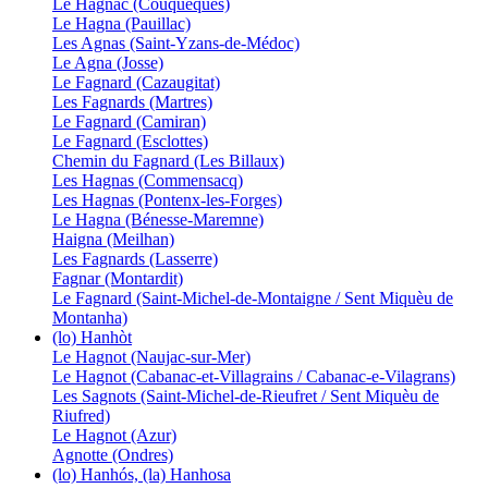
Le Hagnac (Couquèques)
Le Hagna (Pauillac)
Les Agnas (Saint-Yzans-de-Médoc)
Le Agna (Josse)
Le Fagnard (Cazaugitat)
Les Fagnards (Martres)
Le Fagnard (Camiran)
Le Fagnard (Esclottes)
Chemin du Fagnard (Les Billaux)
Les Hagnas (Commensacq)
Les Hagnas (Pontenx-les-Forges)
Le Hagna (Bénesse-Maremne)
Haigna (Meilhan)
Les Fagnards (Lasserre)
Fagnar (Montardit)
Le Fagnard (Saint-Michel-de-Montaigne / Sent Miquèu de
Montanha)
(lo) Hanhòt
Le Hagnot (Naujac-sur-Mer)
Le Hagnot (Cabanac-et-Villagrains / Cabanac-e-Vilagrans)
Les Sagnots (Saint-Michel-de-Rieufret / Sent Miquèu de
Riufred)
Le Hagnot (Azur)
Agnotte (Ondres)
(lo) Hanhós, (la) Hanhosa