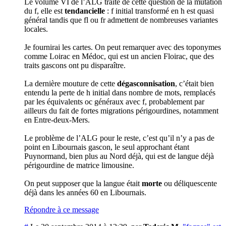
Le volume VI de l’ALG traite de cette question de la mutation
du f, elle est
tendancielle
: f initial transformé en h est quasi
général tandis que fl ou fr admettent de nombreuses variantes
locales.
Je fournirai les cartes. On peut remarquer avec des toponymes
comme Loirac en Médoc, qui est un ancien Floirac, que des
traits gascons ont pu disparaître.
La dernière mouture de cette
dégasconnisation
, c’était bien
entendu la perte de h initial dans nombre de mots, remplacés
par les équivalents oc généraux avec f, probablement par
ailleurs du fait de fortes migrations périgourdines, notamment
en Entre-deux-Mers.
Le problème de l’ALG pour le reste, c’est qu’il n’y a pas de
point en Libournais gascon, le seul approchant étant
Puynormand, bien plus au Nord déjà, qui est de langue déjà
périgourdine de matrice limousine.
On peut supposer que la langue était
morte
ou déliquescente
déjà dans les années 60 en Libournais.
Répondre à ce message