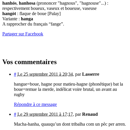
hanhós
,
hanhosa
(prononcer "hagnous", "hagnouse"...) :
respectivement boueux, vaseux et boueuse, vaseuse
hangòt
: flaque de boue [Palay]
Variante :
hanga
A rapprocher du français “fange”.
Partager sur Facebook
Vos commentaires
#
Le 25 septembre 2011 à 20:34
,
par
Lasserre
hangue=boue, hagne pour matieu-hagne (phonétique) bat la
boue=remue la merde, indélicat voire brutal, un avant au
rugby
Répondre à ce message
#
Le 29 septembre 2011 à 17:17
,
par
Renaud
Macha-hanha, quauqu’un dont tribalha com un pèc per arren.