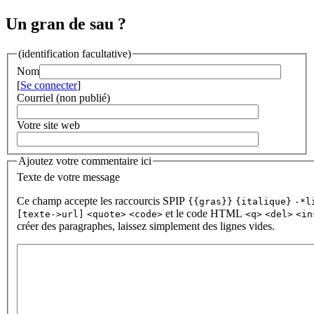
Un gran de sau ?
(identification facultative)
Nom
[
Se connecter
]
Courriel (non publié)
Votre site web
Ajoutez votre commentaire ici
Texte de votre message
Ce champ accepte les raccourcis SPIP
{{gras}}
{italique}
-*l
et le code HTML
[texte->url]
<quote>
<code>
<q>
<del>
<in
créer des paragraphes, laissez simplement des lignes vides.