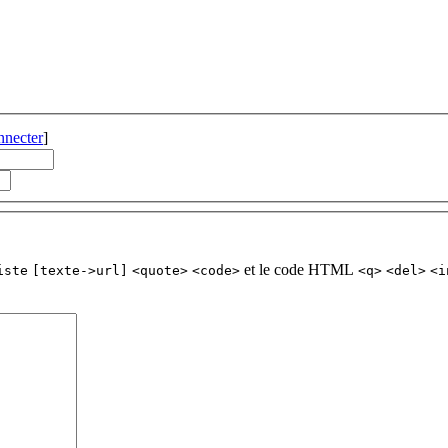
nnecter
]
et le code HTML
iste
[texte->url]
<quote>
<code>
<q>
<del>
<i