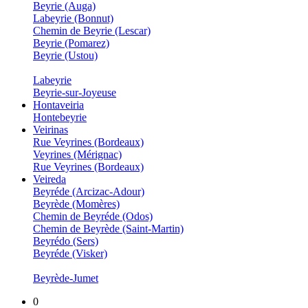
Beyrie (Auga)
Labeyrie (Bonnut)
Chemin de Beyrie (Lescar)
Beyrie (Pomarez)
Beyrie (Ustou)
Labeyrie
Beyrie-sur-Joyeuse
Hontaveiria
Hontebeyrie
Veirinas
Rue Veyrines (Bordeaux)
Veyrines (Mérignac)
Rue Veyrines (Bordeaux)
Veireda
Beyréde (Arcizac-Adour)
Beyrède (Momères)
Chemin de Beyréde (Odos)
Chemin de Beyrède (Saint-Martin)
Beyrédo (Sers)
Beyréde (Visker)
Beyrède-Jumet
0