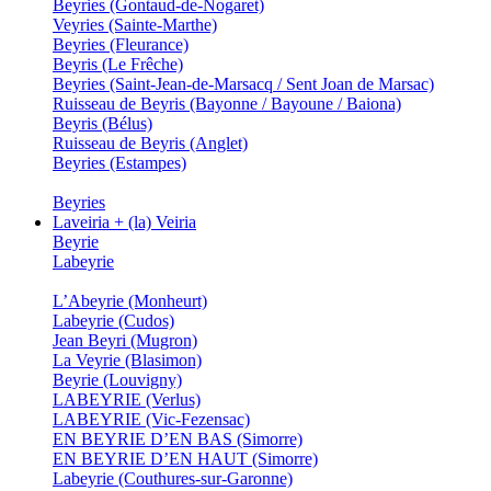
Beyries (Gontaud-de-Nogaret)
Veyries (Sainte-Marthe)
Beyries (Fleurance)
Beyris (Le Frêche)
Beyries (Saint-Jean-de-Marsacq / Sent Joan de Marsac)
Ruisseau de Beyris (Bayonne / Bayoune / Baiona)
Beyris (Bélus)
Ruisseau de Beyris (Anglet)
Beyries (Estampes)
Beyries
Laveiria + (la) Veiria
Beyrie
Labeyrie
L’Abeyrie (Monheurt)
Labeyrie (Cudos)
Jean Beyri (Mugron)
La Veyrie (Blasimon)
Beyrie (Louvigny)
LABEYRIE (Verlus)
LABEYRIE (Vic-Fezensac)
EN BEYRIE D’EN BAS (Simorre)
EN BEYRIE D’EN HAUT (Simorre)
Labeyrie (Couthures-sur-Garonne)