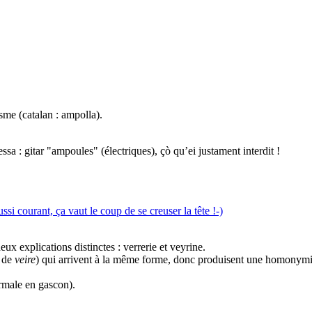
sme (catalan : ampolla).
a : gitar "ampoules" (électriques), çò qu’ei justament interdit !
si courant, ça vaut le coup de se creuser la tête !-)
ux explications distinctes : verrerie et veyrine.
s de
veire
) qui arrivent à la même forme, donc produisent une homonymi
ormale en gascon).