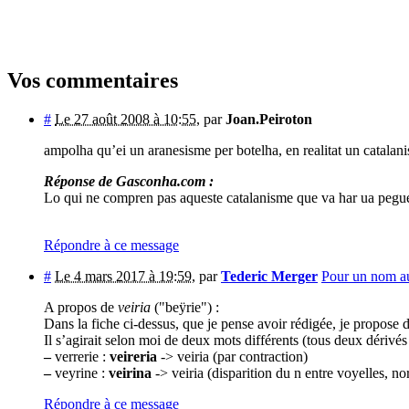
Vos commentaires
#
Le 27 août 2008 à 10:55
,
par
Joan.Peiroton
ampolha qu’ei un aranesisme per botelha, en realitat un catalani
Réponse de Gasconha.com :
Lo qui ne compren pas aqueste catalanisme que va har ua peguess
Répondre à ce message
#
Le 4 mars 2017 à 19:59
,
par
Tederic Merger
Pour un nom aus
A propos de
veiria
("beÿrie") :
Dans la fiche ci-dessus, que je pense avoir rédigée, je propose de
Il s’agirait selon moi de deux mots différents (tous deux dérivé
–
verrerie :
veireria
-> veiria (par contraction)
–
veyrine :
veirina
-> veiria (disparition du n entre voyelles, n
Répondre à ce message