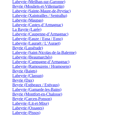
Labeyrie (Meilhan-sur-Garonne)
Beyrie (Mouliets-et-Villemartin)
Labeyrie (Sainte-Maure-de-Peyriac)
Labeyrie (Xaintrailles / Sentralha)
Labeyrie (Maupas)
Labeyrie (Castex-d’Armagnac)
La Bayrie (Larée)
Labeyrie (Caupenne-d’Armagnac)
Labeyrie (Eauze / Eusa / Euso)
Labeyrie (Lauraët / L’Auraet)
Beyrie (Lassérade)
Labeyrie (Saint-Nicolas-de-la-Balerme)
Labeyrie (Beaumarchés)
Labeyrie (Campagne-d’Armagnac)
Labeyrie (Ramouzens / Hramosens)
Beyrie (Baigts)
Labeyrie (Classun)
Beyrie (Dax)
Beyrie (Estibeaux / Estivaus)
Labeyrie (Gamarde-les-Bains)
Beyrie (Montfort-en-Chalosse)
Beyrie (Carcen-Ponson)
Labeyrie (Lit-et-Mixe)
Labeyrie (Ossages)
Labeyrie (Pissos)