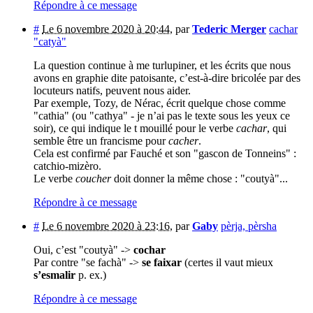
Répondre à ce message
#
Le 6 novembre 2020 à 20:44
,
par
Tederic Merger
cachar
"catyà"
La question continue à me turlupiner, et les écrits que nous
avons en graphie dite patoisante, c’est-à-dire bricolée par des
locuteurs natifs, peuvent nous aider.
Par exemple, Tozy, de Nérac, écrit quelque chose comme
"cathia" (ou "cathya" - je n’ai pas le texte sous les yeux ce
soir), ce qui indique le t mouillé pour le verbe
cachar
, qui
semble être un francisme pour
cacher
.
Cela est confirmé par Fauché et son "gascon de Tonneins" :
catchio-mizèro.
Le verbe
coucher
doit donner la même chose : "coutyà"...
Répondre à ce message
#
Le 6 novembre 2020 à 23:16
,
par
Gaby
pèrja, pèrsha
Oui, c’est "coutyà" ->
cochar
Par contre "se fachà" ->
se faixar
(certes il vaut mieux
s’esmalir
p. ex.)
Répondre à ce message