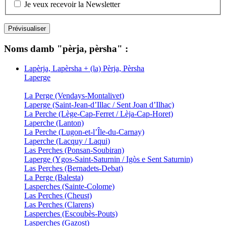
Je veux recevoir la Newsletter
Noms damb "pèrja, pèrsha" :
Lapèrja, Lapèrsha + (la) Pèrja, Pèrsha
Laperge
La Perge (Vendays-Montalivet)
Laperge (Saint-Jean-d’Illac / Sent Joan d’Ilhac)
La Perche (Lège-Cap-Ferret / Lèja-Cap-Horet)
Laperche (Lanton)
La Perche (Lugon-et-l’Île-du-Carnay)
Laperche (Lacquy / Laqui)
Las Perches (Ponsan-Soubiran)
Laperge (Ygos-Saint-Saturnin / Igòs e Sent Saturnin)
Las Perches (Bernadets-Debat)
La Perge (Balesta)
Lasperches (Sainte-Colome)
Las Perches (Cheust)
Las Perches (Clarens)
Lasperches (Escoubès-Pouts)
Lasperches (Gazost)