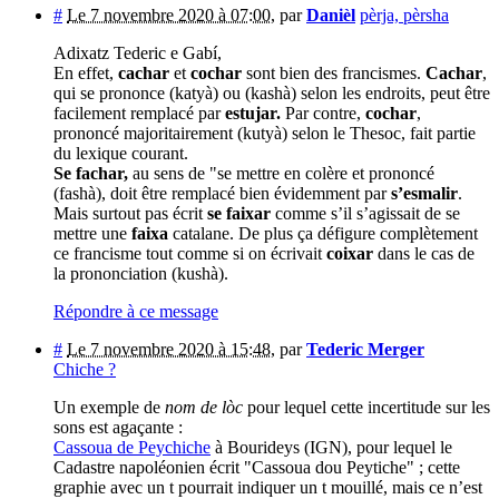
#
Le 7 novembre 2020 à 07:00
,
par
Danièl
pèrja, pèrsha
Adixatz Tederic e Gabí,
En effet,
cachar
et
cochar
sont bien des francismes.
Cachar
,
qui se prononce (katyà) ou (kashà) selon les endroits, peut être
facilement remplacé par
estujar.
Par contre,
cochar
,
prononcé majoritairement (kutyà) selon le Thesoc, fait partie
du lexique courant.
Se fachar,
au sens de "se mettre en colère et prononcé
(fashà), doit être remplacé bien évidemment par
s’esmalir
.
Mais surtout pas écrit
se faixar
comme s’il s’agissait de se
mettre une
faixa
catalane. De plus ça défigure complètement
ce francisme tout comme si on écrivait
coixar
dans le cas de
la prononciation (kushà).
Répondre à ce message
#
Le 7 novembre 2020 à 15:48
,
par
Tederic Merger
Chiche ?
Un exemple de
nom de lòc
pour lequel cette incertitude sur les
sons est agaçante :
Cassoua de Peychiche
à Bourideys (IGN), pour lequel le
Cadastre napoléonien écrit "Cassoua dou Peytiche" ; cette
graphie avec un t pourrait indiquer un t mouillé, mais ce n’est