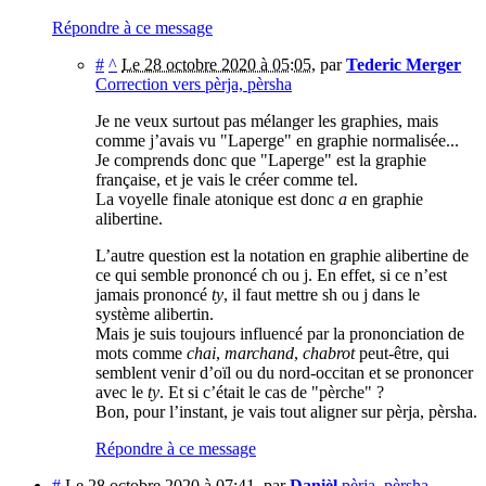
Répondre à ce message
#
^
Le 28 octobre 2020 à 05:05
,
par
Tederic Merger
Correction vers pèrja, pèrsha
Je ne veux surtout pas mélanger les graphies, mais
comme j’avais vu "Laperge" en graphie normalisée...
Je comprends donc que "Laperge" est la graphie
française, et je vais le créer comme tel.
La voyelle finale atonique est donc
a
en graphie
alibertine.
L’autre question est la notation en graphie alibertine de
ce qui semble prononcé ch ou j. En effet, si ce n’est
jamais prononcé
ty
, il faut mettre sh ou j dans le
système alibertin.
Mais je suis toujours influencé par la prononciation de
mots comme
chai
,
marchand
,
chabrot
peut-être, qui
semblent venir d’oïl ou du nord-occitan et se prononcer
avec le
ty
. Et si c’était le cas de "pèrche" ?
Bon, pour l’instant, je vais tout aligner sur pèrja, pèrsha.
Répondre à ce message
#
Le 28 octobre 2020 à 07:41
,
par
Danièl
pèrja, pèrsha