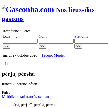
Nos lieux-dits
gascons
Recherche / Cèrca...
Lòcs :
Noms :
Prenoms :
mardi 27 octobre 2020
-
Tederic Merger
|
12
pèrja, pèrsha
français : perche, bâton
Palay :
Multidiccionari francés-occitan
pèrjà, pèrje C. perchà, pèrche.