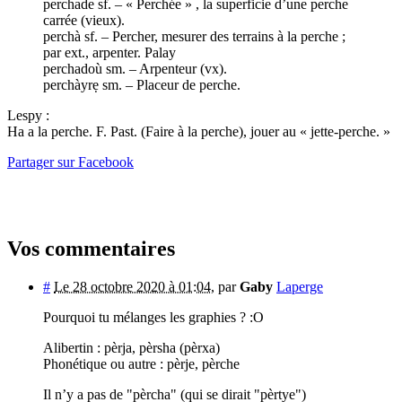
perchade sf. – « Perchée » , la superficie d’une perche
carrée (vieux).
perchà sf. – Percher, mesurer des terrains à la perche ;
par ext., arpenter. Palay
perchadoù sm. – Arpenteur (vx).
perchàyrẹ sm. – Placeur de perche.
Lespy :
Ha a la perche. F. Past. (Faire à la perche), jouer au « jette-perche. »
Partager sur Facebook
Vos commentaires
#
Le 28 octobre 2020 à 01:04
,
par
Gaby
Laperge
Pourquoi tu mélanges les graphies ? :O
Alibertin : pèrja, pèrsha (pèrxa)
Phonétique ou autre : pèrje, pèrche
Il n’y a pas de "pèrcha" (qui se dirait "pèrtye")