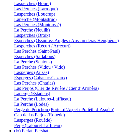
Lasperches (Hourc)
Las Perches (Larroque)
Lasperches (Loucrup)
Laperche (Montastruc)
Las Perches (Montoussé)
La Perche (Neuilh)
Lasperches (Oroix)
Esperches (Ossun-ez-Angles / Aussun deras Heuguèras)
Lasperches (Récurt / Arrecurt)
Las Perches (Saint-Paul)
Esperches (Sarlabous)
La Perche (Sentous)
Las Perches (Vidou / Vido)
Lasperges (Auzas)
Esperges (Cabanac-Cazaux)
Las Perches (Charlas)
Las Perjos (Cier-de-Rivière / Cièr d’Arribèra)
Laperge (Estadens)
La Perche (Lalouret-Laffiteau)
La Perche (Lodes)
Perge de Périchon (Portet-d’Aspet / Portèth d’Aspèth)
Cap de las Perjos (Rouède)
Lasperges (Rouède)
Perje (Lalouret-Laffiteau)
(lo) Perjat, Pershat