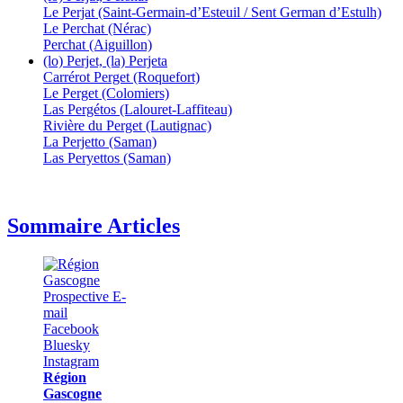
Le Perjat (Saint-Germain-d’Esteuil / Sent German d’Estulh)
Le Perchat (Nérac)
Perchat (Aiguillon)
(lo) Perjet, (la) Perjeta
Carrérot Perget (Roquefort)
Le Perget (Colomiers)
Las Pergétos (Lalouret-Laffiteau)
Rivière du Perget (Lautignac)
La Perjetto (Saman)
Las Peryettos (Saman)
Sommaire Articles
Région
Gascogne