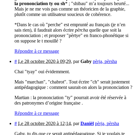
la prononciation ty ou sh
* ; "shibau" m’a toujours heurté...
Mais je ne me vois pas comme un théoricien de la graphie,
plutôt comme un utilisateur soucieux de cohérence.
*Dans le cas où "perche" est emprunté au français (je n’en
sais rien), il faudrait alors écrire
pèrcha
quelle que soit la
prononciation ; et proposer "pèrtye" en franco-phonétique si
on suppose le t mouillé ?
Répondre à ce message
#
Le 28 octobre 2020 à 09:29
,
par
Gaby
pèrja, pèrsha
Chai "tyay" oui évidemment.
Mais "marchan", "chabrot". Tout écrire "ch" serait justement
antipédagogique : comment saurait-on alors la prononciation ?
Martian : la prononciation "ty" pourrait avoir été réservée à
des patronymes d’origine française .
Répondre à ce message
#
Le 28 octobre 2020 à 12:14
,
par
Danièl
pèrja, pèrsha
Gaby, tu dis que ce serait antipédagogique. Si je voulais te