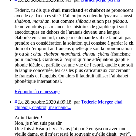
Tederic, tu dis que
chai
,
marchand
et
chabrot
se prononcent
avec le
ty
. Tu en es sûr ? J’ai toujours entendu
tyay
mais aussi
shabrott
,
marshan
, tout comme
shibaou
et non pas
tyibaou
.
Je ne voudrais pas relancer les histoires de graphie qui sont
anecdotiques en dehors de l’aranais devenu une langue
élaborée en standard, mais je me demande s’il ne faudrait pas
prendre en considération la solution qui consiste à garder le
ch
du mot d’emprunt au français quelle que soit la prononciation
ty
ou
sh
:
chai
,
chabrot
,
marchand
,
chivau
,
chèna
(francisme
pour
cadena
). Gardons à l’esprit qu’une adéquation graphie-
phonie idéale et parfaite est une vue de l’esprit, quelle que soit
la langue concernée, les cas les plus caricaturaux concernant
le français et l’anglais. Ou alors il faudrait utiliser l’alphabet
phonétique international.
Répondre à ce message
#
Le 28 octobre 2020 à 09:18
,
par
Tederic Merger
chai,
chibaou, chabrot, marchand...
Adiu Danièu !
Non, je n’en suis pas sûr.
Une fois à Réaup il y a 5 ans j’ai parlé en gascon avec une
vieille dame, et il m’est resté le souvenir qu’elle disait "tyaÿ".