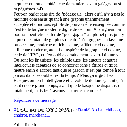
taquiner en toute amitié, je te demanderais si tu galèges ou si
tu péguèges. :-D
Peut-on parler sans rire de "pédagogie" alors qu’il n’y a pas le
moindre consensus quant à une graphie unanimement
acceptée et donc susceptible de pouvoir être enseignée comme
l’est toute langue moderne digne de ce nom. A la rigueur, on
pourrait peut-être parler de "pédagogies" au pluriel puisqu’il y
a presque autant de graphies que de "pédagogues" : classique
ou occitane, moderne ou fébusienne, lafitienne classique,
lafitienne moderne, aranaise inspirée de la graphie classique,
celle de l’IBG, et j’en oublie certainement pas mal d’autres.
Où sont les linguistes, les philologues, les auteurs et autres
intellectuels capables de se concerter sans s’étriper et de se
mettre enfin d’accord tant que le gascon n’est pas tombé à tout
jamais dans les oubliettes du temps ? Mais ça urge ! Les
Basques ont eu l’intelligence et la volonté de faire ça tant qu’il
était encore grand temps, avant que le basque ne disparaisse
totalement, mais les Gascons... pauvres de nous !
Répondre à ce message
#
Le 4 novembre 2020 à 20:55
,
par
Danièl
3. chai, chibaou,
chabrot, marchand...
Adiu Tederic !