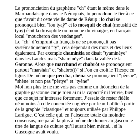
La prononciation du graphème "ch" étant la même dans le
Marmandais que dans le Néraquais, tu peux donc te fier à ce
que t’avait dit cette vieille dame de Réaup :
lo chai
se
prononçait bien "lou tyaÿ" et
lo mosquit de chai
(mouskítt dé
tyaÿ) était la drosophile ou mouche du vinaigre, en français
local "moucheron des vendanges".
Le "ch" d’emprunt au français ne se prononçait pas
systématiquement "ty", cela dépendait des mots et des lieux
également. Par exemple
chaminèia
se disait "tyaminèye"
dans les Landes mais "shaminèye" dans la vallée de la
Garonne. Alors que
marchand
et
chabròt
se prononçaient
partout "marshàn" et "shabrò(t)" si l’on en croit le Thesoc en
ligne. De même que
pèrcha
,
chèna
se prononçaient "pèrshe",
"shène"et non pas "pèrtye" et "tyène".
Moi non plus je ne me vois pas comme un théoricien de la
graphie gasconne car je n’en ai ni la capacité ni l’envie, bien
que ce sujet m’intéresse fortement. J’essaie de rester fidèle
néanmoins à celle concoctée naguère par Jean Lafitte à partir
de la graphie "classique" et toujours utilisée par Philippe
Lartigue. C’est celle qui, en l’absence totale du moindre
consensus, me paraît la plus à même de donner au gascon le
titre de langue de culture qu’il aurait bien mérité... si la
Gascogne avait voulu.