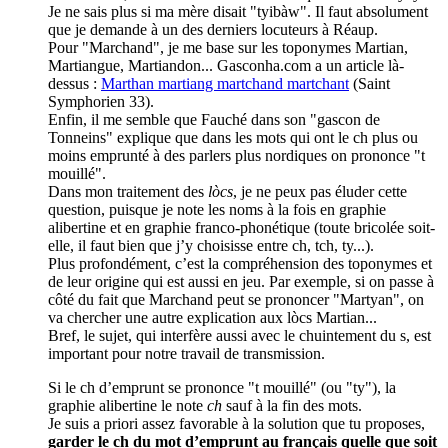
Je ne sais plus si ma mère disait "tyibàw". Il faut absolument
que je demande à un des derniers locuteurs à Réaup.
Pour "Marchand", je me base sur les toponymes Martian,
Martiangue, Martiandon... Gasconha.com a un article là-
dessus :
Marthan martiang martchand martchant
(Saint
Symphorien 33).
Enfin, il me semble que Fauché dans son "gascon de
Tonneins" explique que dans les mots qui ont le ch plus ou
moins emprunté à des parlers plus nordiques on prononce "t
mouillé".
Dans mon traitement des
lòcs
, je ne peux pas éluder cette
question, puisque je note les noms à la fois en graphie
alibertine et en graphie franco-phonétique (toute bricolée soit-
elle, il faut bien que j’y choisisse entre ch, tch, ty...).
Plus profondément, c’est la compréhension des toponymes et
de leur origine qui est aussi en jeu. Par exemple, si on passe à
côté du fait que Marchand peut se prononcer "Martyan", on
va chercher une autre explication aux lòcs Martian...
Bref, le sujet, qui interfère aussi avec le chuintement du s, est
important pour notre travail de transmission.
Si le ch d’emprunt se prononce "t mouillé" (ou "ty"), la
graphie alibertine le note
ch
sauf à la fin des mots.
Je suis a priori assez favorable à la solution que tu proposes,
garder le ch du mot d’emprunt au français quelle que soit