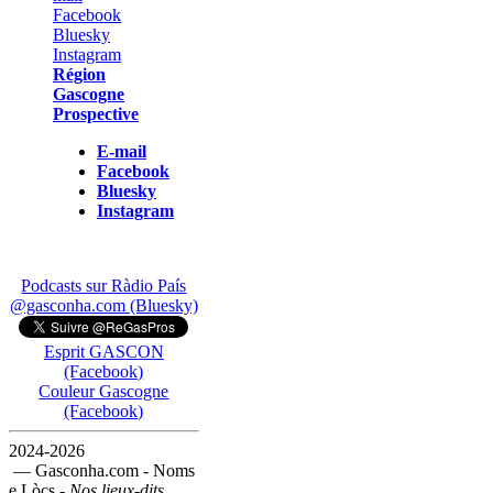
Région
Gascogne
Prospective
E-mail
Facebook
Bluesky
Instagram
Podcasts sur Ràdio País
@gasconha.com (Bluesky)
Esprit GASCON
(Facebook)
Couleur Gascogne
(Facebook)
2024-2026
— Gasconha.com - Noms
e Lòcs -
Nos lieux-dits