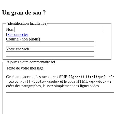
Un gran de sau ?
(identification facultative)
Nom
[
Se connecter
]
Courriel (non publié)
Votre site web
Ajoutez votre commentaire ici
Texte de votre message
Ce champ accepte les raccourcis SPIP
{{gras}}
{italique}
-*l
et le code HTML
[texte->url]
<quote>
<code>
<q>
<del>
<in
créer des paragraphes, laissez simplement des lignes vides.