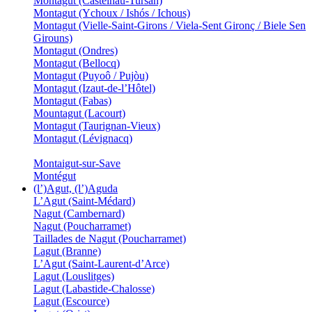
Montagut (Castelnau-Tursan)
Montagut (Ychoux / Ishós / Ichous)
Montagut (Vielle-Saint-Girons / Viela-Sent Gironç / Biele Sen
Girouns)
Montagut (Ondres)
Montagut (Bellocq)
Montagut (Puyoô / Pujòu)
Montagut (Izaut-de-l’Hôtel)
Montagut (Fabas)
Mountagut (Lacourt)
Montagut (Taurignan-Vieux)
Montagut (Lévignacq)
Montaigut-sur-Save
Montégut
(l’)Agut, (l’)Aguda
L’Agut (Saint-Médard)
Nagut (Cambernard)
Nagut (Poucharramet)
Taillades de Nagut (Poucharramet)
Lagut (Branne)
L’Agut (Saint-Laurent-d’Arce)
Lagut (Louslitges)
Lagut (Labastide-Chalosse)
Lagut (Escource)