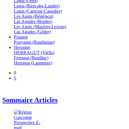
Lagut (Orist)
Lagut (Rion-des-Landes)
Lagut (Carresse-Cassaber)
Les Aguts (Bénéjacq)
Las Agudes (Bordes)
Les Aguts (Mazères-Lezons)
Las Agudes (Gèdre)
Poiagut
Pouyagut (Baudignan)
Herragut
HERRAGUT (Viella)
Ferragut (Bouillac)
Herragut (Lannepax)
0
5
Sommaire Articles