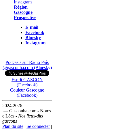
Région
Gascogne
Prospective
E-mail
Facebook
Bluesky
Instagram
Podcasts sur Ràdio País
@gasconha.com (Bluesky)
Esprit GASCON
(Facebook)
Couleur Gascogne
(Facebook)
2024-2026
— Gasconha.com - Noms
e Lòcs -
Nos lieux-dits
gascons
Plan du site
|
Se connecter
|