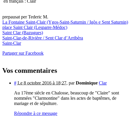
en français : Clair
prepausat per Tederic M.
La Fontaine Saint-Clair
(Ygos-Saint-Saturnin / Igòs e Sent Saturnin)
place Saint Clair
(Lesparre-Médoc)
Saint Clar
(Bazugues)
Saint-Clar-de-Rivière / Sent Clar d’Arribèra
Saint-Clar
Partager sur Facebook
Vos commentaires
#
Le 8 octobre 2016 à 18:27
,
par
Dominique
Clar
Au 17ème siècle en Chalosse, beaucoup de "Claire" sont
nommées "Clarmontine" dans les actes de baptêmes, de
mariage et de sépulture.
Répondre à ce message