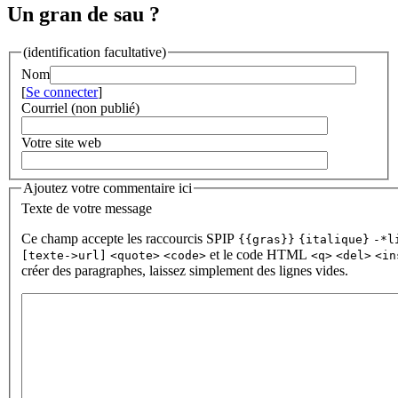
Un gran de sau ?
(identification facultative)
Nom
[
Se connecter
]
Courriel (non publié)
Votre site web
Ajoutez votre commentaire ici
Texte de votre message
Ce champ accepte les raccourcis SPIP
{{gras}}
{italique}
-*l
et le code HTML
[texte->url]
<quote>
<code>
<q>
<del>
<in
créer des paragraphes, laissez simplement des lignes vides.