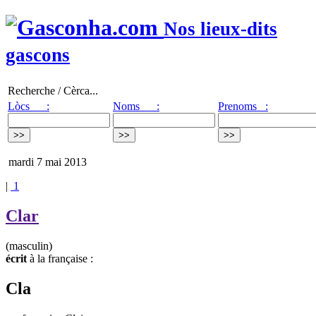
Nos lieux-dits
gascons
Recherche / Cèrca...
Lòcs :
Noms :
Prenoms :
mardi 7 mai 2013
|
1
Clar
(masculin)
écrit
à la française :
Cla