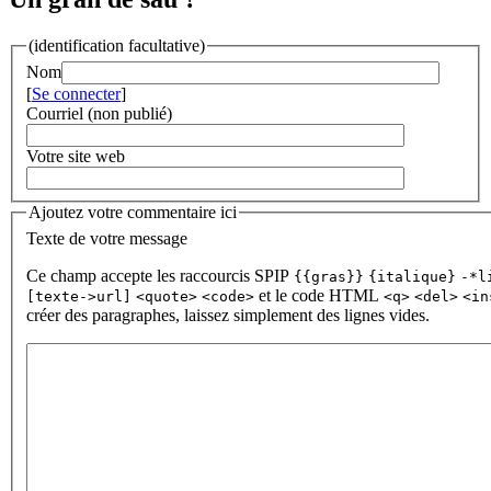
(identification facultative)
Nom
[
Se connecter
]
Courriel (non publié)
Votre site web
Ajoutez votre commentaire ici
Texte de votre message
Ce champ accepte les raccourcis SPIP
{{gras}}
{italique}
-*l
et le code HTML
[texte->url]
<quote>
<code>
<q>
<del>
<in
créer des paragraphes, laissez simplement des lignes vides.