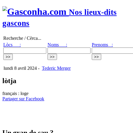
Nos lieux-dits
gascons
Recherche / Cèrca...
Lòcs :
Noms :
Prenoms :
lundi 8 avril 2024
-
Tederic Merger
lòtja
français : loge
Partager sur Facebook
Un gran de sau ?