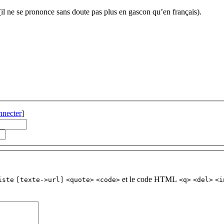
(il ne se prononce sans doute pas plus en gascon qu’en français).
nnecter
]
et le code HTML
iste
[texte->url]
<quote>
<code>
<q>
<del>
<i