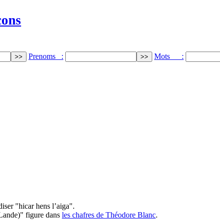
cons
Prenoms :
Mots :
ser "hicar hens l’aiga".
-Lande)" figure dans
les chafres de Théodore Blanc
.