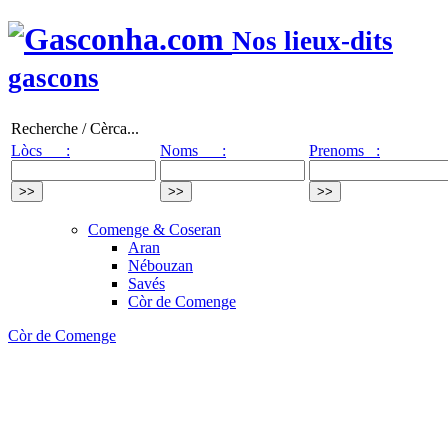
Nos lieux-dits
gascons
Recherche / Cèrca...
Lòcs :
Noms :
Prenoms :
Comenge & Coseran
Aran
Nébouzan
Savés
Còr de Comenge
Còr de Comenge