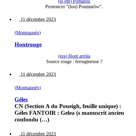
(lo,eth) Pomaròu
Prononcer "(lou) Poumaròw".
11 décembre 2023
(Montsaunès)
Hontrouge
(era) Hont arròia
Source rouge : ferrugineuse ?
11 décembre 2023
(Montsaunès)
Géles
CN (Section A du Poueigh, feuille unique) :
Géles FANTOIR : Gelea (s manuscrit ancien
confondu (…)
11 décembre 2023