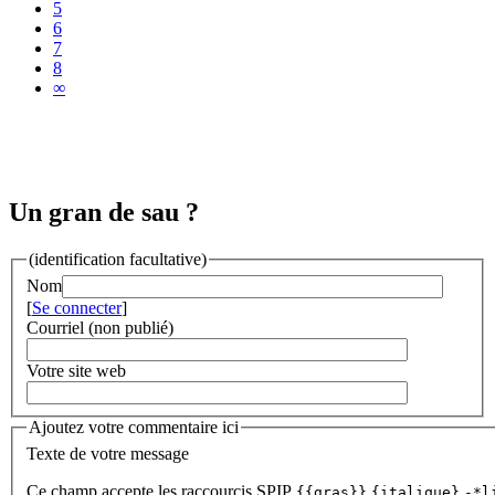
5
6
7
8
∞
Un gran de sau ?
(identification facultative)
Nom
[
Se connecter
]
Courriel (non publié)
Votre site web
Ajoutez votre commentaire ici
Texte de votre message
Ce champ accepte les raccourcis SPIP
{{gras}}
{italique}
-*l