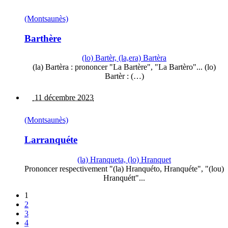
(Montsaunès)
Barthère
(lo) Bartèr, (la,era) Bartèra
(la) Bartèra : prononcer "La Bartère", "La Bartèro"... (lo)
Bartèr : (…)
11 décembre 2023
(Montsaunès)
Larranquéte
(la) Hranqueta, (lo) Hranquet
Prononcer respectivement "(la) Hranquéto, Hranquéte", "(lou)
Hranquétt"...
1
2
3
4