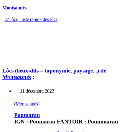
Montsaunès
|
37 lòcs
- liste rapide des lòcs
Lòcs (lieux-dits = toponymie, paysage...) de
Montsaunès
:
11 décembre 2023
(Montsaunès)
Poumarau
IGN : Poumarau FANTOIR : Poummarau