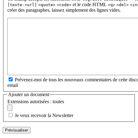
et le code HTML
[texte->url]
<quote>
<code>
<q>
<del>
<in
créer des paragraphes, laissez simplement des lignes vides.
Prévenez-moi de tous les nouveaux commentaires de cette discu
email
Ajouter un document
Extensions autorisées : toutes
Je veux recevoir la Newsletter