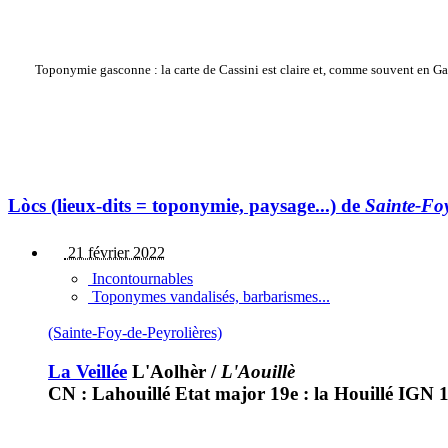
Toponymie gasconne : la carte de Cassini est claire et, comme souvent en Ga
Lòcs (lieux-dits = toponymie, paysage...) de
Sainte-Foy
21 février 2022
Incontournables
Toponymes vandalisés, barbarismes...
(Sainte-Foy-de-Peyrolières)
La Veillée
L'Aolhèr
/
L'Aouillè
CN : Lahouillé Etat major 19e : la Houillé IGN 1