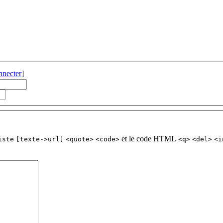
nnecter
]
et le code HTML
iste
[texte->url]
<quote>
<code>
<q>
<del>
<i