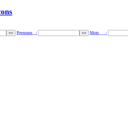
cons
Prenoms :
Mots :