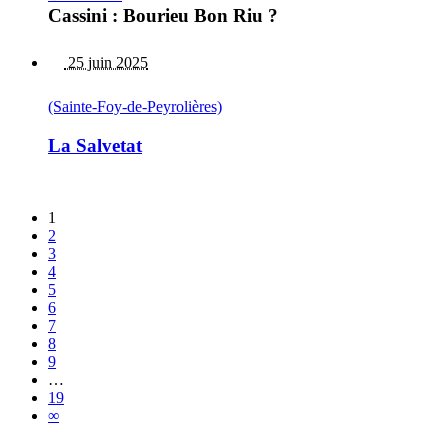
Cassini : Bourieu Bon Riu ?
25 juin 2025
(Sainte-Foy-de-Peyrolières)
La Salvetat
1
2
3
4
5
6
7
8
9
…
19
∞