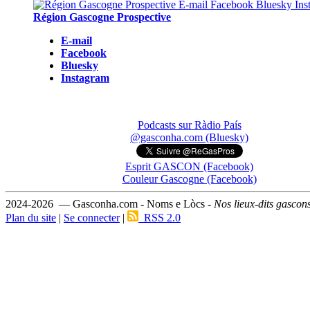
Région Gascogne Prospective
E-mail
Facebook
Bluesky
Instagram
Podcasts sur Ràdio País
@gasconha.com (Bluesky)
Esprit GASCON (Facebook)
Couleur Gascogne (Facebook)
2024-2026 — Gasconha.com - Noms e Lòcs -
Nos lieux-dits gascon
Plan du site
|
Se connecter
|
RSS 2.0