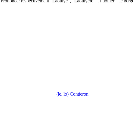
Prononcer respectivement "Laoulyè", "Laoulyère"... l’aolhèr = le berg
(le, lo) Contieron