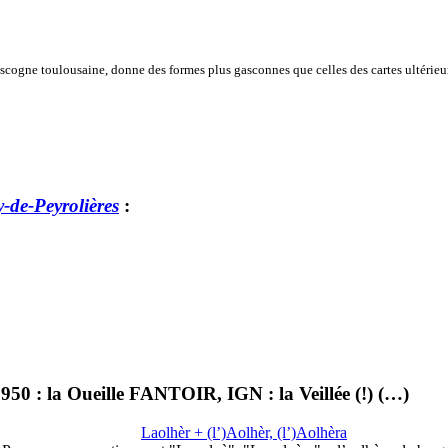
scogne toulousaine, donne des formes plus gasconnes que celles des cartes ultérieu
-de-Peyrolières
:
950 : la Oueille FANTOIR, IGN : la Veillée (!) (…)
Laolhèr + (l’)Aolhèr, (l’)Aolhèra