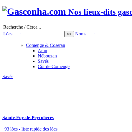
Nos lieux-dits gas
Recherche / Cèrca...
Lòcs :
Noms :
Comenge & Coseran
Aran
Nébouzan
Savés
Còr de Comenge
Savés
Sainte-Foy-de-Peyrolières
|
93 lòcs
- liste rapide des lòcs