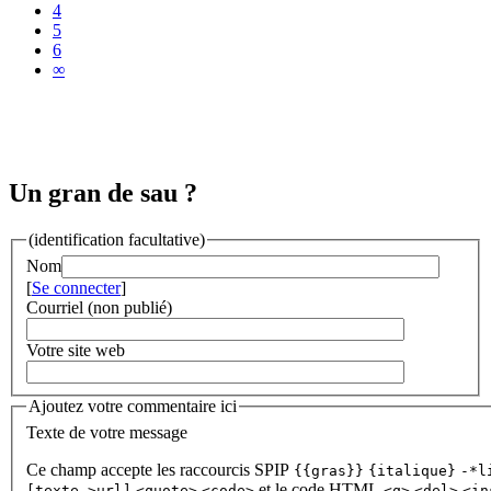
4
5
6
∞
Un gran de sau ?
(identification facultative)
Nom
[
Se connecter
]
Courriel (non publié)
Votre site web
Ajoutez votre commentaire ici
Texte de votre message
Ce champ accepte les raccourcis SPIP
{{gras}}
{italique}
-*l
et le code HTML
[texte->url]
<quote>
<code>
<q>
<del>
<in