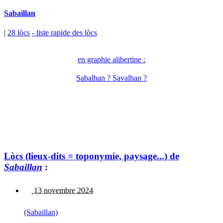
Sabaillan
|
28 lòcs
- liste rapide des lòcs
en graphie alibertine :
Sabalhan ? Savalhan ?
Lòcs (lieux-dits = toponymie, paysage...) de
Sabaillan
:
13 novembre 2024
(Sabaillan)