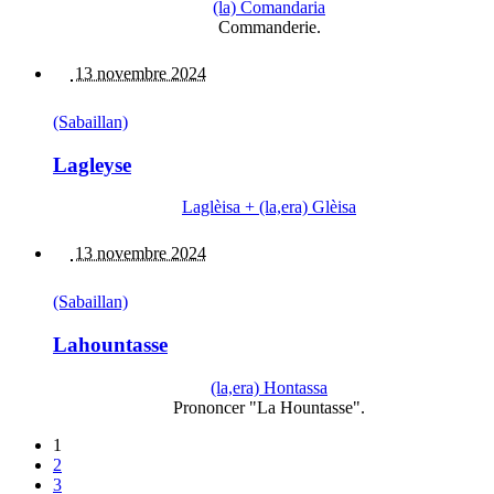
(la) Comandaria
Commanderie.
13 novembre 2024
(Sabaillan)
Lagleyse
Laglèisa + (la,era) Glèisa
13 novembre 2024
(Sabaillan)
Lahountasse
(la,era) Hontassa
Prononcer "La Hountasse".
1
2
3