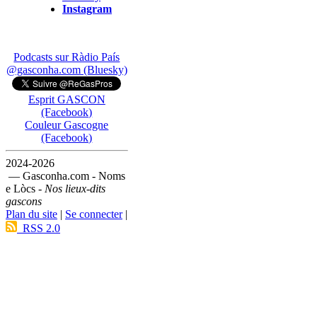
Instagram
Podcasts sur Ràdio País
@gasconha.com (Bluesky)
Esprit GASCON
(Facebook)
Couleur Gascogne
(Facebook)
2024-2026
— Gasconha.com - Noms
e Lòcs -
Nos lieux-dits
gascons
Plan du site
|
Se connecter
|
RSS 2.0