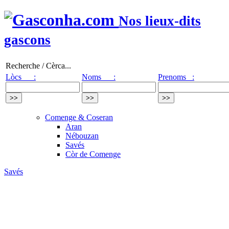
Nos lieux-dits
gascons
Recherche / Cèrca...
Lòcs :
Noms :
Prenoms :
Comenge & Coseran
Aran
Nébouzan
Savés
Còr de Comenge
Savés