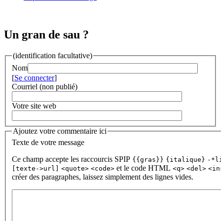
Un gran de sau ?
(identification facultative)
Nom
[
Se connecter
]
Courriel (non publié)
Votre site web
Ajoutez votre commentaire ici
Texte de votre message
Ce champ accepte les raccourcis SPIP
{{gras}}
{italique}
-*l
et le code HTML
[texte->url]
<quote>
<code>
<q>
<del>
<in
créer des paragraphes, laissez simplement des lignes vides.