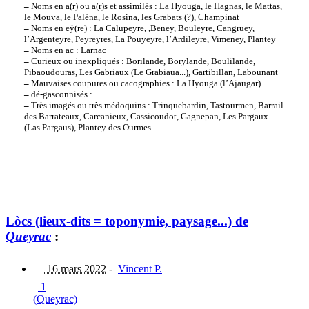
–
Noms en a(r) ou a(r)s et assimilés : La Hyouga, le Hagnas, le Mattas,
le Mouva, le Paléna, le Rosina, les Grabats (?), Champinat
–
Noms en eÿ(re) : La Calupeyre, ,Beney, Bouleyre, Cangruey,
l’Argenteyre, Peyreyres, La Pouyeyre, l’Ardileyre, Vimeney, Plantey
–
Noms en ac : Larnac
–
Curieux ou inexpliqués : Borilande, Borylande, Boulilande,
Pibaoudouras, Les Gabriaux (Le Grabiaua...), Gartibillan, Labounant
–
Mauvaises coupures ou cacographies : La Hyouga (l’Ajaugar)
–
dé-gasconnisés :
–
Très imagés ou très médoquins : Trinquebardin, Tastourmen, Barrail
des Barrateaux, Carcanieux, Cassicoudot, Gagnepan, Les Pargaux
(Las Pargaus), Plantey des Ourmes
Lòcs (lieux-dits = toponymie, paysage...) de
Queyrac
:
16 mars 2022
-
Vincent P.
|
1
(Queyrac)