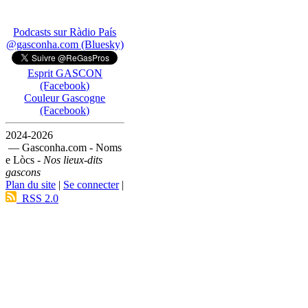
Podcasts sur Ràdio País
@gasconha.com (Bluesky)
Esprit GASCON
(Facebook)
Couleur Gascogne
(Facebook)
2024-2026
— Gasconha.com - Noms
e Lòcs -
Nos lieux-dits
gascons
Plan du site
|
Se connecter
|
RSS 2.0