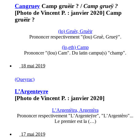
Cangruey
Camp gruèir ?
/
Camp grueÿ ?
[Photo de Vincent P. : janvier 2020] Camp
gruèir ?
(lo) Gruèr, Gruèir
Prononcer respectivement "(lou) Gruè, Grueÿ".
(lo,eth) Camp
Prononcer "(lou) Cam". Du latin campu(s) "champ".
18 mai 2019
(Queyrac)
L’Argenteyre
[Photo de Vincent P. : janvier 2020]
L’Argentèira, Argentèra
Prononcer respectivement "L’Argenteÿre", "L’Argentèro"...
Le premier est la (…)
17 mai 2019