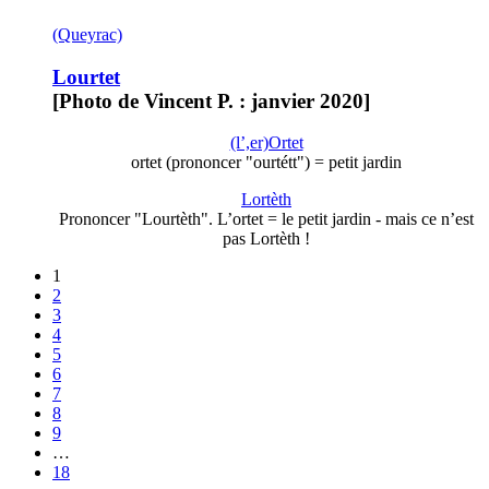
(Queyrac)
Lourtet
[Photo de Vincent P. : janvier 2020]
(l’,er)Ortet
ortet (prononcer "ourtétt") = petit jardin
Lortèth
Prononcer "Lourtèth". L’ortet = le petit jardin - mais ce n’est
pas Lortèth !
1
2
3
4
5
6
7
8
9
…
18