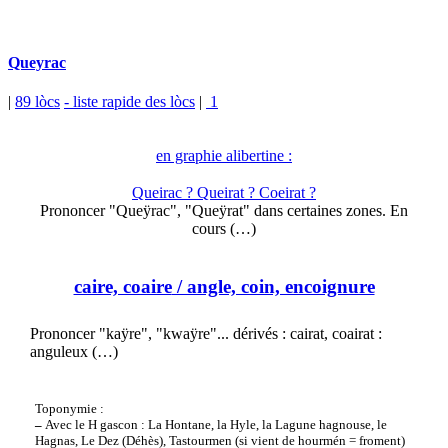
Queyrac
|
89 lòcs
- liste rapide des lòcs
|
1
en graphie alibertine :
Queirac ? Queirat ? Coeirat ?
Prononcer "Queÿrac", "Queÿrat" dans certaines zones. En
cours (…)
caire, coaire
/ angle, coin, encoignure
Prononcer "kaÿre", "kwaÿre"... dérivés : cairat, coairat :
anguleux (…)
Toponymie :
–
Avec le H gascon : La Hontane, la Hyle, la Lagune hagnouse, le
Hagnas, Le Dez (Déhès), Tastourmen (si vient de hourmén = froment)