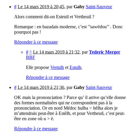
#
Le 14 mars 2019 à 20:45
,
par
Gaby
Saint-Sauveur
Alors comment dit-on Esteuil et Vertheuil ?
Remarque : en bazadais moderne, c’est ’’sawëdou’’ . Donc
pourquoi pas !
Répondre à ce message
#
^
Le 14 mars 2019 à 21:32
,
par
Tederic Merger
BBF
Elle propose
Vertulh
et
Estulh
.
Répondre à ce message
#
Le 14 mars 2019 à 21:36
,
par
Gaby
Saint-Sauveur
OK mais la prononciation ? Parce qu’ il arrive qu’elle donne
des formes normalisées qui ne correspondent pas à la
prononciation. Or en nord Médoc hulha > hèlha alors je
m’attendrais peut-être à Estèlh, et pour Vertheuil, c’est peut-
être en zone où u > ë.
Répondre à ce message