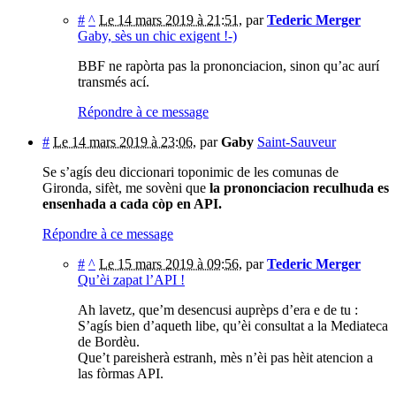
#
^
Le 14 mars 2019 à 21:51
,
par
Tederic Merger
Gaby, sès un chic exigent !-)
BBF ne rapòrta pas la prononciacion, sinon qu’ac aurí
transmés ací.
Répondre à ce message
#
Le 14 mars 2019 à 23:06
,
par
Gaby
Saint-Sauveur
Se s’agís deu diccionari toponimic de les comunas de
Gironda, sifèt, me sovèni que
la prononciacion reculhuda es
ensenhada a cada còp en API.
Répondre à ce message
#
^
Le 15 mars 2019 à 09:56
,
par
Tederic Merger
Qu’èi zapat l’API !
Ah lavetz, que’m desencusi auprèps d’era e de tu :
S’agís bien d’aqueth libe, qu’èi consultat a la Mediateca
de Bordèu.
Que’t pareisherà estranh, mès n’èi pas hèit atencion a
las fòrmas API.