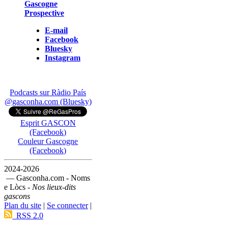
Gascogne
Prospective
E-mail
Facebook
Bluesky
Instagram
Podcasts sur Ràdio País
@gasconha.com (Bluesky)
Esprit GASCON
(Facebook)
Couleur Gascogne
(Facebook)
2024-2026
— Gasconha.com - Noms
e Lòcs -
Nos lieux-dits
gascons
Plan du site
|
Se connecter
|
RSS 2.0