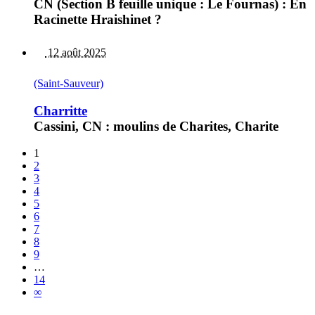
CN (Section B feuille unique : Le Fournas) : En
Racinette Hraishinet ?
12 août 2025
(Saint-Sauveur)
Charritte
Cassini, CN : moulins de Charites, Charite
1
2
3
4
5
6
7
8
9
…
14
∞