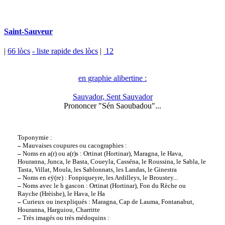
Saint-Sauveur
|
66 lòcs
- liste rapide des lòcs
|
12
en graphie alibertine :
Sauvador, Sent Sauvador
Prononcer "Sén Saoubadou"...
Toponymie :
–
Mauvaises coupures ou cacographies :
–
Noms en a(r) ou a(r)s : Ortinat (Hortinar), Maragna, le Hava,
Houranna, Junca, le Basta, Coueyla, Casséna, le Roussina, le Sabla, le
Tasta, Villat, Moula, les Sablonnats, les Landas, le Ginestra
–
Noms en eÿ(re) : Fonpiqueyre, les Ardilleys, le Broustey...
–
Noms avec le h gascon : Ortinat (Hortinar), Fon du Rèche ou
Rayche (Hrèishe), le Hava, le Ha
–
Curieux ou inexpliqués : Maragna, Cap de Lauma, Fontanabut,
Houranna, Harguiou, Charritte
–
Très imagés ou très médoquins :