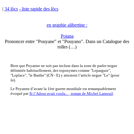
|
34 lòcs
- liste rapide des lòcs
en graphie alibertine :
Poiana
Prononcer entre "Pouyane" et "Pouyano". Dans un Catalogue des
rolles (…)
Bien que Poyanne ne soit pas incluse dans la zone de parler negue
délimitée habituellement, des toponymes comme "Leparguie",
"Leplace", "le Barthe" (CN - E) y attestent l’article negue "Le" (pour
la
).
Le Poyanne d’avant la 1ère guerre mondiale est remarquablement
évoqué par
Si l’Adour avait voulu... , roman de Michel Larneuil
.