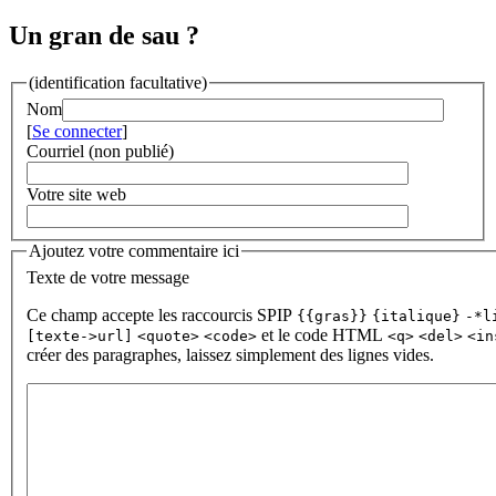
Un gran de sau ?
(identification facultative)
Nom
[
Se connecter
]
Courriel (non publié)
Votre site web
Ajoutez votre commentaire ici
Texte de votre message
Ce champ accepte les raccourcis SPIP
{{gras}}
{italique}
-*l
et le code HTML
[texte->url]
<quote>
<code>
<q>
<del>
<in
créer des paragraphes, laissez simplement des lignes vides.