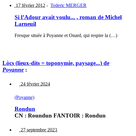
17 février 2012
-
Tederic MERGER
Si l’Adour avait voulu... , roman de Michel
Larneuil
Fresque située à Poyanne et Onard, qui respire la (…)
Lòcs (lieux-dits = toponymie, paysage...) de
Poyanne
:
24 février 2024
(Poyanne)
Rondun
CN : Roundun FANTOIR : Rondun
27 septembre 2023