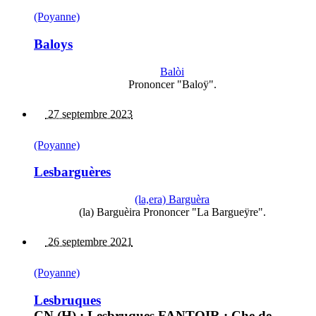
(Poyanne)
Baloys
Balòi
Prononcer "Baloÿ".
27 septembre 2023
(Poyanne)
Lesbarguères
(la,era) Barguèra
(la) Barguèira Prononcer "La Bargueÿre".
26 septembre 2021
(Poyanne)
Lesbruques
CN (H) : Lesbruques FANTOIR : Che de