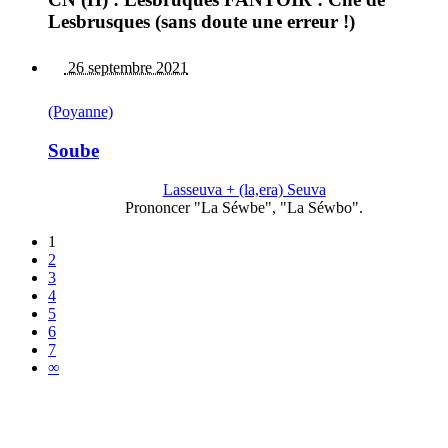
Lesbrusques (sans doute une erreur !)
26 septembre 2021
(Poyanne)
Soube
Lasseuva + (la,era) Seuva
Prononcer "La Séwbe", "La Séwbo".
1
2
3
4
5
6
7
∞