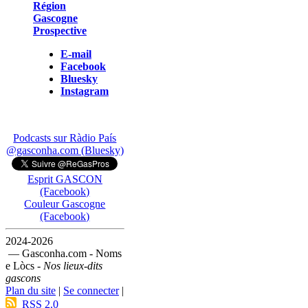
Région
Gascogne
Prospective
E-mail
Facebook
Bluesky
Instagram
Podcasts sur Ràdio País
@gasconha.com (Bluesky)
Esprit GASCON
(Facebook)
Couleur Gascogne
(Facebook)
2024-2026
— Gasconha.com - Noms
e Lòcs -
Nos lieux-dits
gascons
Plan du site
|
Se connecter
|
RSS 2.0