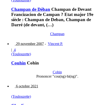
(Toulouzette)
Champan de Déban
Champan de Devant
Francizacion de Campan ? Etat major 19e
siècle : Champan de Deban, Champan de
Darré (de devant, (…)
Champan
29 novembre 2007
-
Vincent P.
|
4
(Toulouzette)
Couhin
Cohin
Cohin
Prononcer "cou(ng)·hi(ng)".
6 octobre 2021
(Toulouzette)