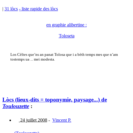
|
31 lòcs
- liste rapide des lòcs
en graphie alibertine :
Toloseta
Los Cèltes que’ns an panat Tolosa que i a bèth temps mes que n’am
tostemps ua ... mei modesta.
Lòcs (lieux-dits = toponymie, paysage...) de
Toulouzette
:
24 juillet 2008
-
Vincent P.