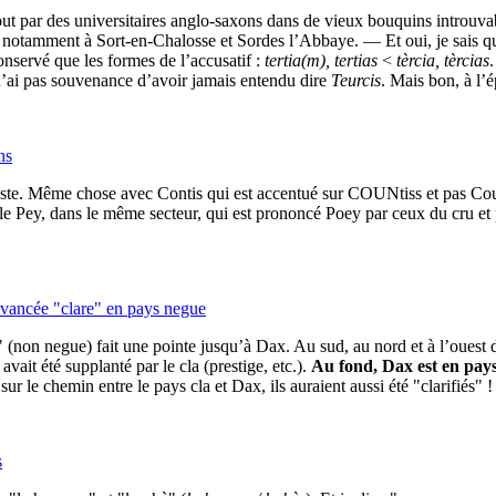
rtout par des universitaires anglo-saxons dans de vieux bouquins introuva
, notamment à Sort-en-Chalosse et Sordes l’Abbaye. — Et oui, je sais q
onservé que les formes de l’accusatif :
tertia(m), tertias
<
tèrcia, tèrcias
.
 n’ai pas souvenance d’avoir jamais entendu dire
Teurcis
. Mais bon, à l’é
ns
este. Même chose avec Contis qui est accentué sur COUNtiss et pas Coun
mple Pey, dans le même secteur, qui est prononcé Poey par ceux du cru e
vancée "clare" en pays negue
a" (non negue) fait une pointe jusqu’à Dax. Au sud, au nord et à l’ouest d
vait été supplanté par le cla (prestige, etc.).
Au fond, Dax est en pay
r le chemin entre le pays cla et Dax, ils auraient aussi été "clarifiés" !
s