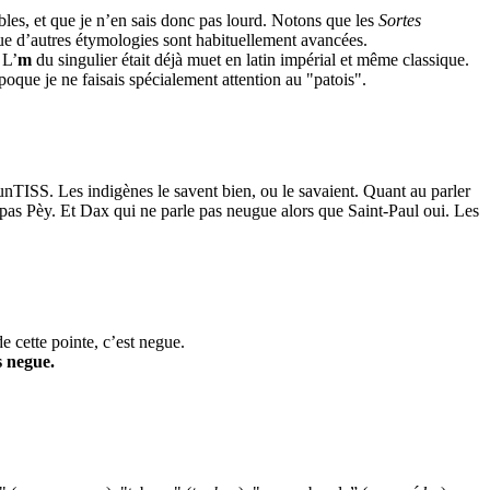
bles, et que je n’en sais donc pas lourd. Notons que les
Sortes
ue d’autres étymologies sont habituellement avancées.
 L’
m
du singulier était déjà muet en latin impérial et même classique.
poque je ne faisais spécialement attention au "patois".
TISS. Les indigènes le savent bien, ou le savaient. Quant au parler
t pas Pèy. Et Dax qui ne parle pas neugue alors que Saint-Paul oui. Les
e cette pointe, c’est negue.
s negue.