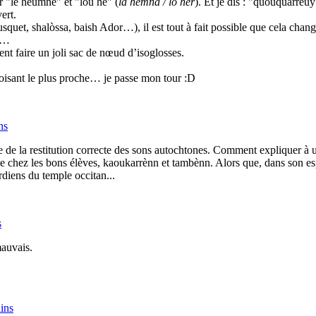
er "le heumne" et "lou hè" (
la hemna / lo hèr
). Et je dis : "quouquarreuy
ert.
squet, shalòssa, baish Ador…), il est tout à fait possible que cela chang
)…
ent faire un joli sac de nœud d’isoglosses.
toisant le plus proche… je passe mon tour :D
ns
 de la restitution correcte des sons autochtones. Comment expliquer à 
hez les bons élèves, kaoukarrènn et tambènn. Alors que, dans son espri
rdiens du temple occitan...
s
mauvais.
ains