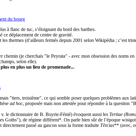
ent du bourg
lus à flanc de
tuc
, s’éloignant du bord des barthes.
sé ce déplacement de centre de gravité.
s thermes (d’ailleurs fermés depuis 2001 selon Wikipédia ; c’est triste, 
 chemin (je cherchais "le Peyrata" - avec mon obsession des noms en a(r
champs, selon elle).
e plus en plus un lieu de promenade...
s
 mais "tiers, troisième", ce qui semble poser quelques problèmes aux latin
thèse
ad hoc
, proposée mais non attestée pour répondre à la question "
, v. le dictionnaire de B. Boyrie-Fénié) évoquent aussi les
Tertiae (Rom
des Goths"), de régime différent*. On parle bien sûr de l’époque wisig
st directement passé au gascon sous la forme traduite
Tèrcias
** (avec, o