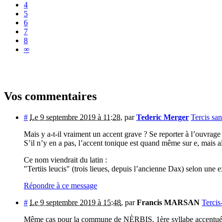
4
5
6
7
8
∞
Vos commentaires
#
Le 9 septembre 2019 à 11:28
,
par
Tederic Merger
Tercis san
Mais y a-t-il vraiment un accent grave ? Se reporter à l’ouvr
S’il n’y en a pas, l’accent tonique est quand même sur e, mais 
Ce nom viendrait du latin :
"Tertiis leucis" (trois lieues, depuis l’ancienne Dax) selon une 
Répondre à ce message
#
Le 9 septembre 2019 à 15:48
,
par
Francis MARSAN
Tercis
Même cas pour la commune de NÈRBIS, 1ère syllabe accentué