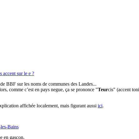
s accent sur le e ?
age de BBF sur les noms de communes des Landes...
alors, comme c’est en pays negue, ça se prononce "
Teur
cis" (accent ton
explication affichée localement, mais figurant aussi
ici
.
-les-Bains
e en gascon.