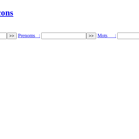
cons
Prenoms :
Mots :