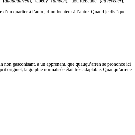
" (
quauquarren
), "tabeuy" (
tanben
), "aou rœbeude” (
au revéder
),
e d’un quartier à l’autre, d’un locuteur à l’autre. Quand je dis "que
un non gasconisant, à un apprenant, que quauqu’arren se prononce ici
t originel, la graphie normalisée était très adaptable. Quauqu’arrei e