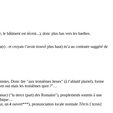
le bâtiment est récent...), donc plus bas vers les barthes.
) - et croyais l’avoir trouvé plus haut) m’a au contraire suggéré de
istes. Donc lire "aux troisièmes lieues" (à l’ablatif pluriel), forme
Ben oui mais les troisièmes quoi ?"…
anae)
("la tierce (part) des Romains"), peuplements soumis à une
othique…
ui, un
è
ouvert***), prononciation locale normale
Tèrcis
[ˈtɛrsis]