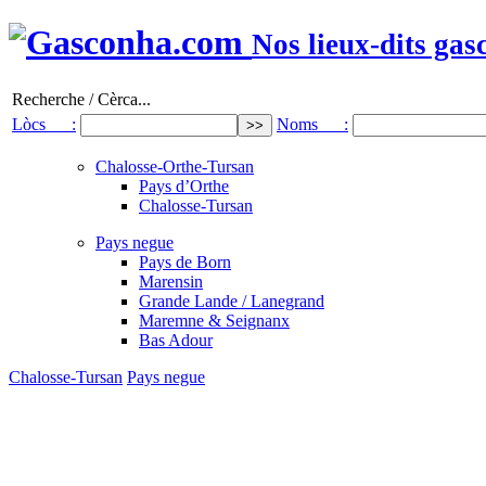
Nos lieux-dits gas
Recherche / Cèrca...
Lòcs :
Noms :
Chalosse-Orthe-Tursan
Pays d’Orthe
Chalosse-Tursan
Pays negue
Pays de Born
Marensin
Grande Lande / Lanegrand
Maremne & Seignanx
Bas Adour
Chalosse-Tursan
Pays negue