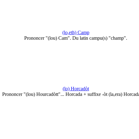
(lo,eth) Camp
Prononcer "(lou) Cam". Du latin campu(s) "champ".
(lo) Horcadòt
Prononcer "(lou) Hourcadòtt"... Horcada + suffixe -òt (la,era) Horca