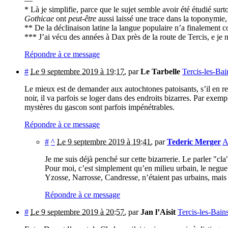
—
* Là je simplifie, parce que le sujet semble avoir été étudié su
Gothicae
ont
peut-être
aussi laissé une trace dans la toponymie
** De la déclinaison latine la langue populaire n’a finalement c
*** J’ai vécu des années à Dax près de la route de Tercis, e je
Répondre à ce message
#
Le 9 septembre 2019 à 19:17
,
par
Le Tarbelle
Tercis-les-Bai
Le mieux est de demander aux autochtones patoisants, s’il en r
noir, il va parfois se loger dans des endroits bizarres. Par exe
mystères du gascon sont parfois impénétrables.
Répondre à ce message
#
^
Le 9 septembre 2019 à 19:41
,
par
Tederic Merger
A
Je me suis déjà penché sur cette bizarrerie. Le parler "cl
Pour moi, c’est simplement qu’en milieu urbain, le negue a
Yzosse, Narrosse, Candresse, n’étaient pas urbains, mais su
Répondre à ce message
#
Le 9 septembre 2019 à 20:57
,
par
Jan l’Aisit
Tercis-les-Bain