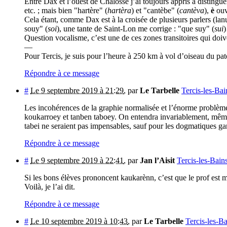
Entre Dax et l’ouest de Chalosse j’ai toujours appris à distingu
etc. ; mais bien "hartère" (
hartèra
) et "cantèbe" (
cantèva
),
è
ouv
Cela étant, comme Dax est à la croisée de plusieurs parlers (lanu
souy" (
soi
), une tante de Saint-Lon me corrige : "que suy" (
sui
Question vocalisme, c’est une de ces zones transitoires qui doiv
—
Pour Tercis, je suis pour l’heure à 250 km à vol d’oiseau du pa
Répondre à ce message
#
Le 9 septembre 2019 à 21:29
,
par
Le Tarbelle
Tercis-les-Bai
Les incohérences de la graphie normalisée et l’énorme problème
koukarroey et tanben taboey. On entendra invariablement, même c
tabei ne seraient pas impensables, sauf pour les dogmatiques ga
Répondre à ce message
#
Le 9 septembre 2019 à 22:41
,
par
Jan l’Aisit
Tercis-les-Bain
Si les bons élèves prononcent kaukarènn, c’est que le prof est 
Voilà, je l’ai dit.
Répondre à ce message
#
Le 10 septembre 2019 à 10:43
,
par
Le Tarbelle
Tercis-les-B