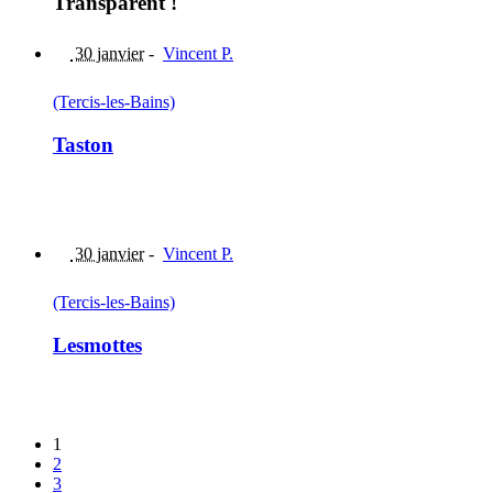
Transparent !
30 janvier
-
Vincent P.
(Tercis-les-Bains)
Taston
30 janvier
-
Vincent P.
(Tercis-les-Bains)
Lesmottes
1
2
3