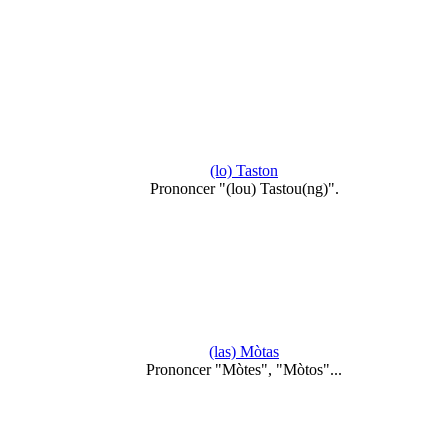
(lo) Taston
Prononcer "(lou) Tastou(ng)".
(las) Mòtas
Prononcer "Mòtes", "Mòtos"...