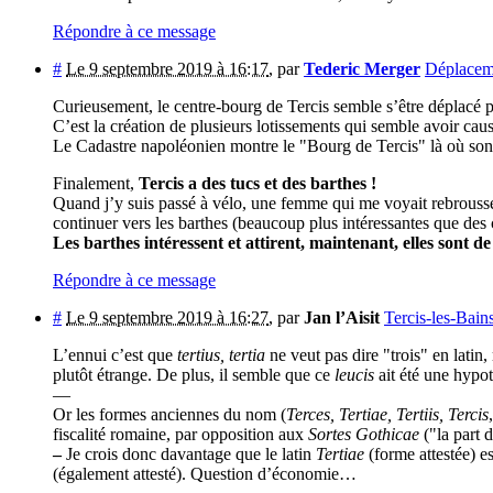
Répondre à ce message
#
Le 9 septembre 2019 à 16:17
,
par
Tederic Merger
Déplacem
Curieusement, le centre-bourg de Tercis semble s’être déplacé p
C’est la création de plusieurs lotissements qui semble avoir cau
Le Cadastre napoléonien montre le "Bourg de Tercis" là où sont le
Finalement,
Tercis a des tucs et des barthes !
Quand j’y suis passé à vélo, une femme qui me voyait rebrousser
continuer vers les barthes (beaucoup plus intéressantes que des 
Les barthes intéressent et attirent, maintenant, elles sont d
Répondre à ce message
#
Le 9 septembre 2019 à 16:27
,
par
Jan l’Aisit
Tercis-les-Bain
L’ennui c’est que
tertius, tertia
ne veut pas dire "trois" en latin,
plutôt étrange. De plus, il semble que ce
leucis
ait été une hypo
—
Or les formes anciennes du nom (
Terces, Tertiae, Tertiis, Tercis
fiscalité romaine, par opposition aux
Sortes Gothicae
("la part 
–
Je crois donc davantage que le latin
Tertiae
(forme attestée) e
(également attesté). Question d’économie…