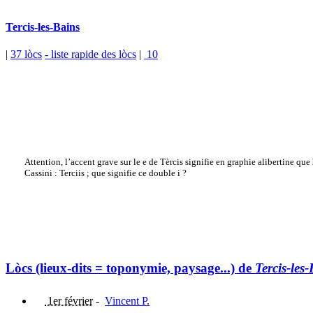
Tercis-les-Bains
|
37 lòcs
- liste rapide des lòcs
|
10
Attention, l’accent grave sur le e de Tèrcis signifie en graphie alibertine que
Cassini : Terciis ; que signifie ce double i ?
Lòcs (lieux-dits = toponymie, paysage...) de
Tercis-les
1er février
-
Vincent P.