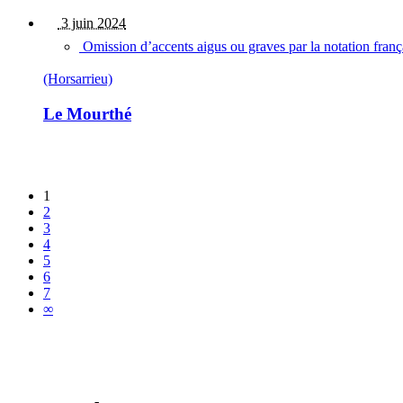
3 juin 2024
Omission d’accents aigus ou graves par la notation fran
(Horsarrieu)
Le Mourthé
1
2
3
4
5
6
7
∞