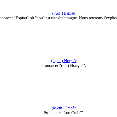
(l’,er’) Espiau
ononcer "Espiau" où "aou" est une diphtongue. Nous retenons l’explic
(lo,eth) Noguèr
Prononcer "(lou) Nouguè".
(lo,eth) Crabèr
Prononcer "Lou Crabè".