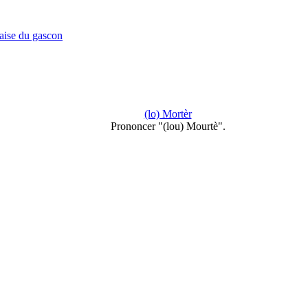
çaise du gascon
(lo) Mortèr
Prononcer "(lou) Mourtè".