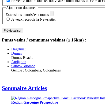
Prévenez-moi de tous les nouveaux commentaires de cette discu
Ajouter un document
Extensions autorisées : toutes
Je veux recevoir la Newsletter
Punts vesins / communes voisines (≤ 16km) :
Hagetmau
Dumes
Dumes-Beach.
Audignon
Sainte-Colombe
Gentilé : Colombins, Colombines
Sommaire Articles
Région Gascogne Prospective