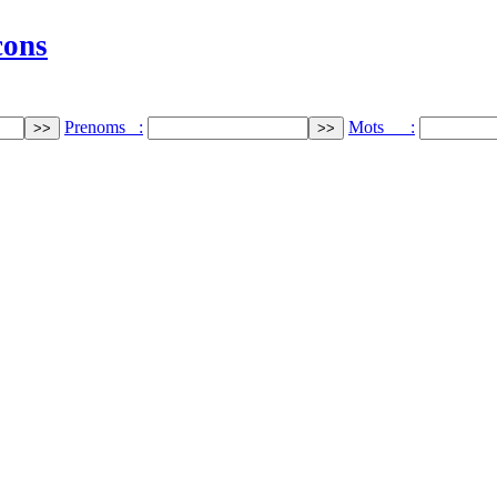
cons
Prenoms :
Mots :