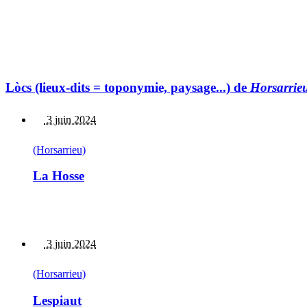
Lòcs (lieux-dits = toponymie, paysage...) de
Horsarrie
3 juin 2024
(Horsarrieu)
La Hosse
3 juin 2024
(Horsarrieu)
Lespiaut