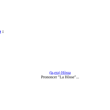
u
:
(la,era) Hòssa
Prononcer "La Hòsse"...