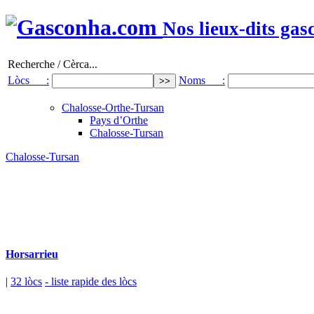
Nos lieux-dits gas
Recherche / Cèrca...
Lòcs :
Noms :
Chalosse-Orthe-Tursan
Pays d’Orthe
Chalosse-Tursan
Chalosse-Tursan
Horsarrieu
|
32 lòcs
- liste rapide des lòcs