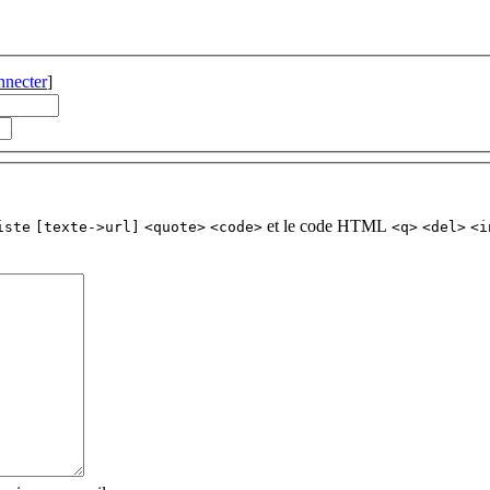
nnecter
]
et le code HTML
iste
[texte->url]
<quote>
<code>
<q>
<del>
<i