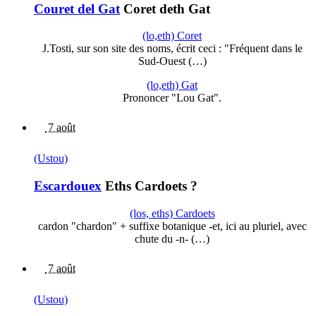
Couret del Gat
Coret deth Gat
(lo,eth) Coret
J.Tosti, sur son site des noms, écrit ceci : "Fréquent dans le
Sud-Ouest (…)
(lo,eth) Gat
Prononcer "Lou Gat".
7 août
(Ustou)
Escardouex
Eths Cardoets ?
(los, eths) Cardoets
cardon "chardon" + suffixe botanique -et, ici au pluriel, avec
chute du -n- (…)
7 août
(Ustou)