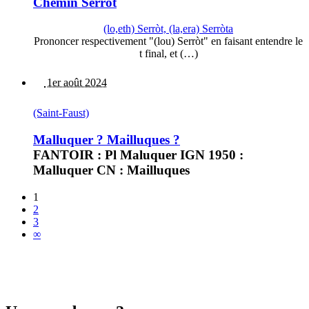
Chemin Serrot
(lo,eth) Serròt, (la,era) Serròta
Prononcer respectivement "(lou) Serròt" en faisant entendre le
t final, et (…)
1er août 2024
(Saint-Faust)
Malluquer ? Mailluques ?
FANTOIR : Pl Maluquer IGN 1950 :
Malluquer CN : Mailluques
1
2
3
∞