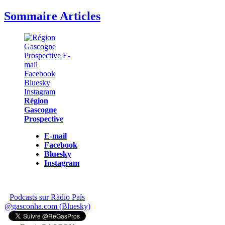
Sommaire Articles
Région
Gascogne
Prospective
E-mail
Facebook
Bluesky
Instagram
Podcasts sur Ràdio País
@gasconha.com (Bluesky)