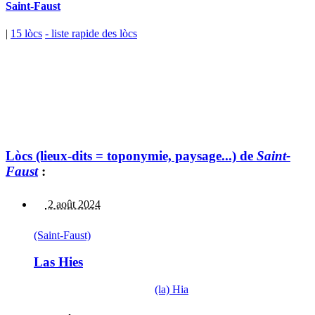
Saint-Faust
|
15 lòcs
- liste rapide des lòcs
Lòcs (lieux-dits = toponymie, paysage...) de
Saint-
Faust
:
2 août 2024
(Saint-Faust)
Las Hies
(la) Hia