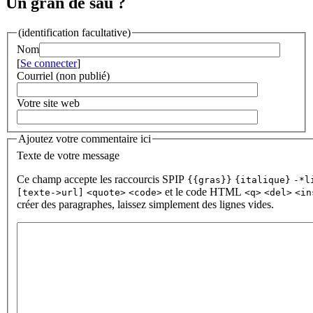
Un gran de sau ?
(identification facultative)
Nom
[
Se connecter
]
Courriel (non publié)
Votre site web
Ajoutez votre commentaire ici
Texte de votre message
Ce champ accepte les raccourcis SPIP
{{gras}}
{italique}
-*l
et le code HTML
[texte->url]
<quote>
<code>
<q>
<del>
<in
créer des paragraphes, laissez simplement des lignes vides.