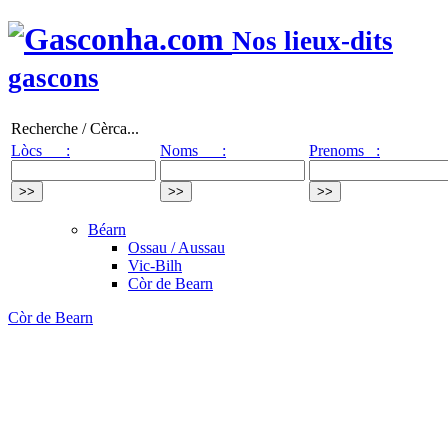
Nos lieux-dits
gascons
Recherche / Cèrca...
Lòcs :
Noms :
Prenoms :
Béarn
Ossau / Aussau
Vic-Bilh
Còr de Bearn
Còr de Bearn