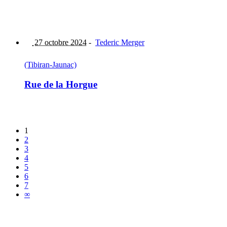
27 octobre 2024
-
Tederic Merger
(Tibiran-Jaunac)
Rue de la Horgue
1
2
3
4
5
6
7
∞