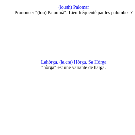
(lo,eth) Palomar
Prononcer "(lou) Paloumà". Lieu fréquenté par les palombes ?
Lahòrga, (la,era) Hòrga, Sa Hòrga
"hòrga" est une variante de harga.