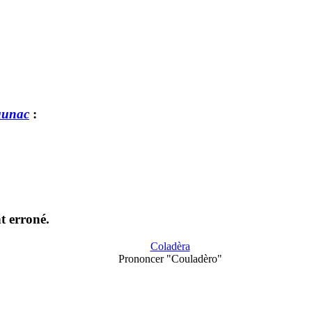
aunac
:
t erroné.
Coladèra
Prononcer "Couladèro"