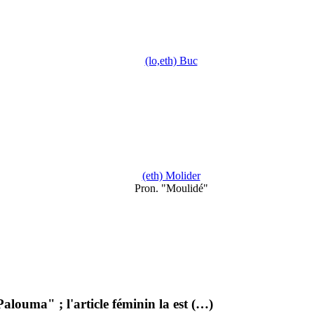
(lo,eth) Buc
(eth) Molider
Pron. "Moulidé"
Palouma" ; l'article féminin la est (…)