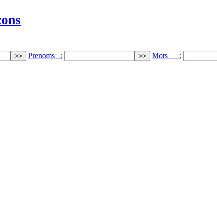
cons
Prenoms :
Mots :