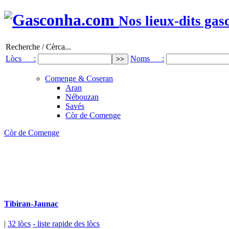
Nos lieux-dits gas
Recherche / Cèrca...
Lòcs :
Noms :
Comenge & Coseran
Aran
Nébouzan
Savés
Còr de Comenge
Còr de Comenge
Tibiran-Jaunac
|
32 lòcs
- liste rapide des lòcs