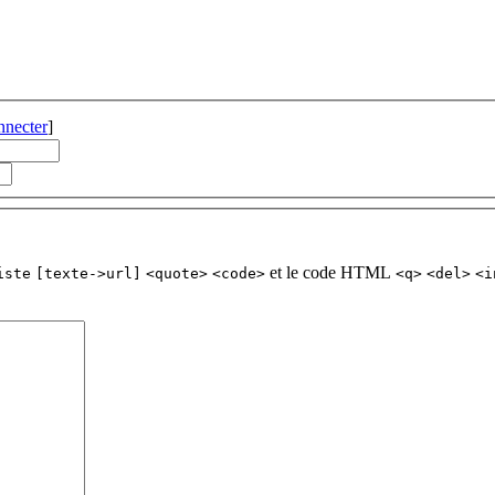
nnecter
]
et le code HTML
iste
[texte->url]
<quote>
<code>
<q>
<del>
<i