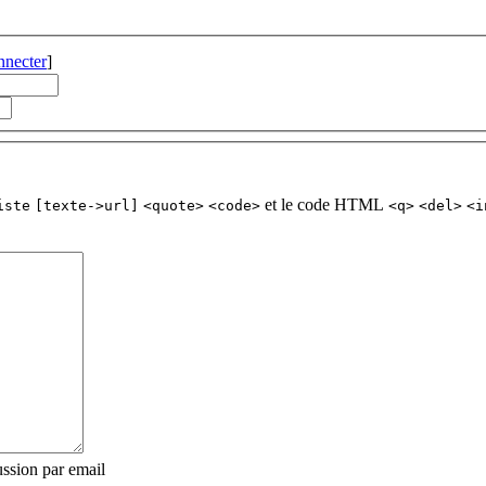
nnecter
]
et le code HTML
iste
[texte->url]
<quote>
<code>
<q>
<del>
<i
ssion par email