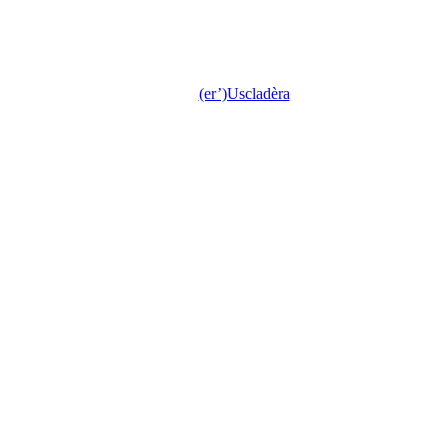
(er’)Uscladèra