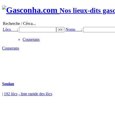
Nos lieux-dits gas
Recherche / Cèrca...
Lòcs :
Noms :
Couserans
Couserans
Soulan
|
192 lòcs
- liste rapide des lòcs