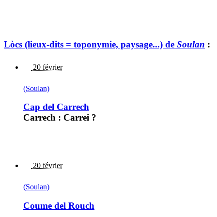
Lòcs (lieux-dits = toponymie, paysage...) de
Soulan
:
20 février
(Soulan)
Cap del Carrech
Carrech : Carrei ?
20 février
(Soulan)
Coume del Rouch