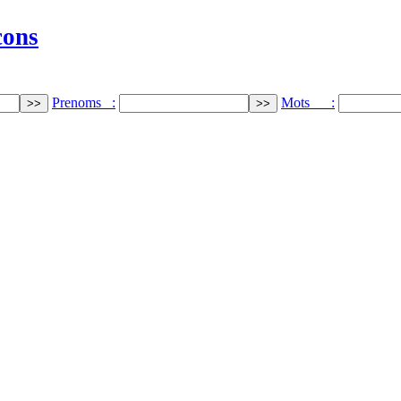
cons
Prenoms :
Mots :