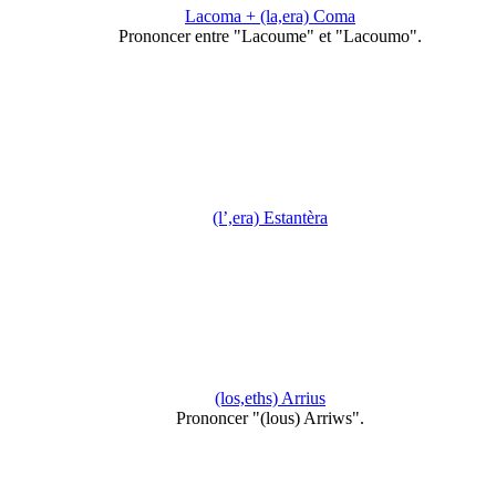
Lacoma + (la,era) Coma
Prononcer entre "Lacoume" et "Lacoumo".
(l’,era) Estantèra
(los,eths) Arrius
Prononcer "(lous) Arriws".