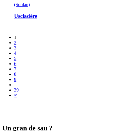
(Soulan)
Uscladère
1
2
3
4
5
6
7
8
9
…
39
∞
Un gran de sau ?