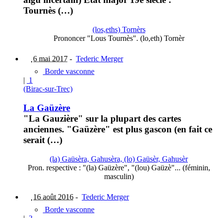
Tournès (…)
(los,eths) Tornèrs
Prononcer "Lous Tournès". (lo,eth) Tornèr
6 mai 2017
-
Tederic Merger
Borde vasconne
|
1
(Birac-sur-Trec)
La Gaüzère
"La Gauzière" sur la plupart des cartes
anciennes. "Gaüzère" est plus gascon (en fait ce
serait (…)
(la) Gaüsèra, Gahusèra, (lo) Gaüsèr, Gahusèr
Pron. respective : "(la) Gaüzère", "(lou) Gaüzè"... (féminin,
masculin)
16 août 2016
-
Tederic Merger
Borde vasconne