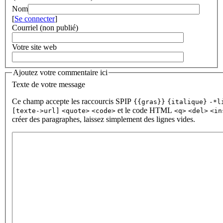
Nom
[
Se connecter
]
Courriel (non publié)
Votre site web
Ajoutez votre commentaire ici
Texte de votre message
Ce champ accepte les raccourcis SPIP
{{gras}}
{italique}
-*l
et le code HTML
[texte->url]
<quote>
<code>
<q>
<del>
<in
créer des paragraphes, laissez simplement des lignes vides.