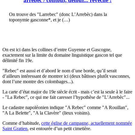
arrebèc
/ contour, détour... revêche !
On trouve des "Larrebec" (donc L’Arrebèc) dans la
toponymie gasconne*, et je (…)
On est ici dans les collines d’entre Guyenne et Gascogne,
exactement sur la limite du domaine linguistique gascon tel que
délimité fin 19e.
"Rebec" est aussi et d’abord le nom d’une borde, qu’il serait
d’ailleurs intéressant de montrer ici (deux bâtisses plutôt vasconnes,
dont l’une montre des colombages...).
La carte d’état major du 19e siècle écrit - mais c’est la seule à le faire
- "La Rebec", ce qui me fait caresser l’hypothèse de "L’Arrebèc"...
Le cadastre napoléonien indique "A Rebec" comme "A Rouillan",
"A La Belette", "A la Clavère" (lieux voisins).
Comme d’habitude,
cette église de campagne, actuellement nommée
Saint Gratien
, est entourée d’un petit cimetière.