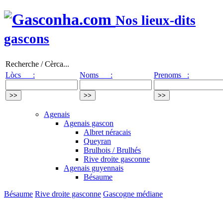
Nos lieux-dits
gascons
Recherche / Cèrca...
Lòcs :
Noms :
Prenoms :
Agenais
Agenais gascon
Albret néracais
Queyran
Brulhois / Brulhés
Rive droite gasconne
Agenais guyennais
Bésaume
Bésaume
Rive droite gasconne
Gascogne médiane