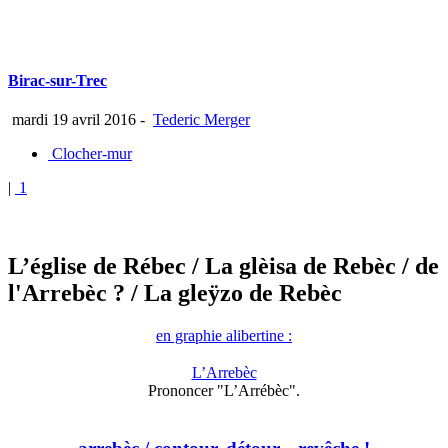
Birac-sur-Trec
mardi 19 avril 2016
-
Tederic Merger
Clocher-mur
|
1
L’église de Rébec
/ La glèisa de Rebèc / de
l'Arrebèc ?
/ La gleÿzo de Rebèc
en graphie alibertine :
L’Arrebèc
Prononcer "L’Arrébèc".