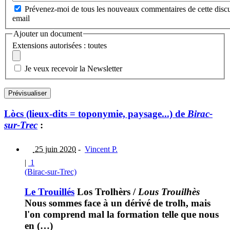
Prévenez-moi de tous les nouveaux commentaires de cette discu
email
Ajouter un document
Extensions autorisées : toutes
Je veux recevoir la Newsletter
Lòcs (lieux-dits = toponymie, paysage...) de
Birac-
sur-Trec
:
25 juin 2020
-
Vincent P.
|
1
(Birac-sur-Trec)
Le Trouillés
Los Trolhèrs
/
Lous Trouilhès
Nous sommes face à un dérivé de trolh, mais
l'on comprend mal la formation telle que nous
en (…)