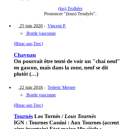
(los) Trolhèrs
Prononcer "(lous) Troulyès".
25 juin 2020
-
Vincent P.
Borde vasconne
(Birac-sur-Trec)
Chaynau
On pourrait être tenté de voir un "chai neuf"
en gascon, mais dans la zone, neuf se dit
plutôt (…)
22 juin 2018
-
Tederic Merger
Borde vasconne
(Birac-sur-Trec)
Tournès
Los Tornès
/
Lous Tournès
IGN : Tournes Cassini : Aux Tournes (accent
aigu incertain) Etat major 19e siècle :