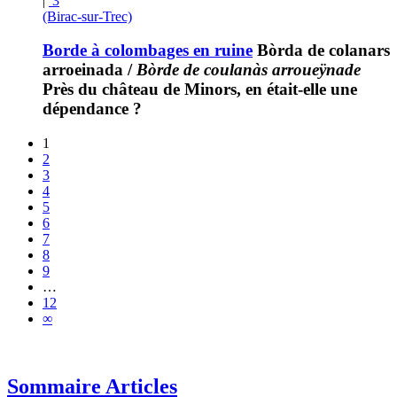
|
3
(Birac-sur-Trec)
Borde à colombages en ruine
Bòrda de colanars
arroeinada
/
Bòrde de coulanàs arroueÿnade
Près du château de Minors, en était-elle une
dépendance ?
1
2
3
4
5
6
7
8
9
…
12
∞
Sommaire Articles