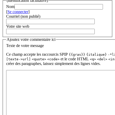
(identification facultative)
Nom
[
Se connecter
]
Courriel (non publié)
Votre site web
Ajoutez votre commentaire ici
Texte de votre message
Ce champ accepte les raccourcis SPIP
{{gras}}
{italique}
-*l
et le code HTML
[texte->url]
<quote>
<code>
<q>
<del>
<in
créer des paragraphes, laissez simplement des lignes vides.