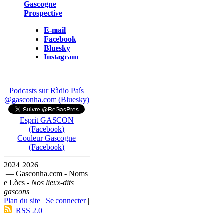
Gascogne
Prospective
E-mail
Facebook
Bluesky
Instagram
Podcasts sur Ràdio País
@gasconha.com (Bluesky)
Esprit GASCON
(Facebook)
Couleur Gascogne
(Facebook)
2024-2026
— Gasconha.com - Noms
e Lòcs -
Nos lieux-dits
gascons
Plan du site
|
Se connecter
|
RSS 2.0