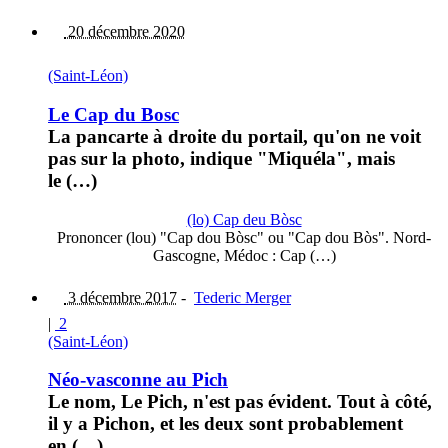
20 décembre 2020
(Saint-Léon)
Le Cap du Bosc
La pancarte à droite du portail, qu'on ne voit
pas sur la photo, indique "Miquéla", mais
le (…)
(lo) Cap deu Bòsc
Prononcer (lou) "Cap dou Bòsc" ou "Cap dou Bòs". Nord-
Gascogne, Médoc : Cap (…)
3 décembre 2017
-
Tederic Merger
|
2
(Saint-Léon)
Néo-vasconne au Pich
Le nom, Le Pich, n'est pas évident. Tout à côté,
il y a Pichon, et les deux sont probablement
en (…)