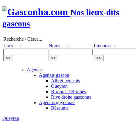
Nos lieux-dits
gascons
Recherche / Cèrca...
Lòcs :
Noms :
Prenoms :
Agenais
Agenais gascon
Albret néracais
Queyran
Brulhois / Brulhés
Rive droite gasconne
Agenais guyennais
Bésaume
Queyran