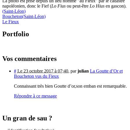
La photo est prise depuis un lieu nommé "au Fieux" par le cadastre
napoléonien, donc le Fief (
Lo Fius
ou peut-être
Lo Hius
en gascon).
(Saint-Léon)
Boucheton
(Saint-Léon)
Le Fieux
Portfolio
Vos commentaires
#
Le 23 octobre 2017 à 07:40
,
par
julian
La Goutte d’Or et
Boucheton vus du Fieux
Connaissant très bien Goutte d’or,son emban est remarquable.
Répondre à ce message
Un gran de sau ?