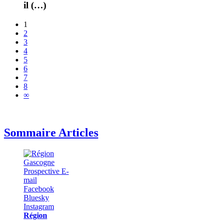
il (…)
1
2
3
4
5
6
7
8
∞
Sommaire Articles
Région