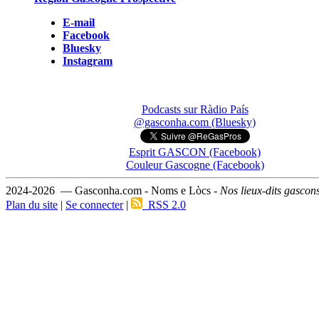
E-mail
Facebook
Bluesky
Instagram
Podcasts sur Ràdio País
@gasconha.com (Bluesky)
Esprit GASCON (Facebook)
Couleur Gascogne (Facebook)
2024-2026 — Gasconha.com - Noms e Lòcs -
Nos lieux-dits gascon
Plan du site
|
Se connecter
|
RSS 2.0