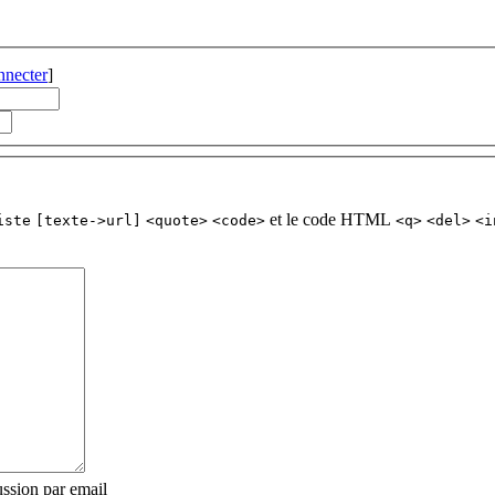
nnecter
]
et le code HTML
iste
[texte->url]
<quote>
<code>
<q>
<del>
<i
ssion par email