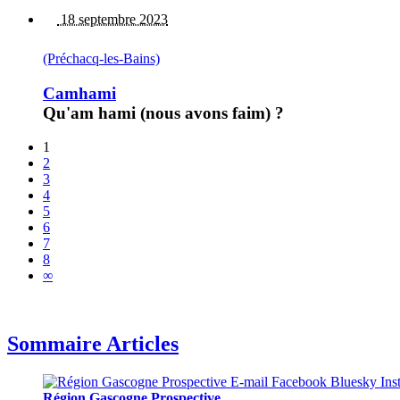
18 septembre 2023
(Préchacq-les-Bains)
Camhami
Qu'am hami (nous avons faim) ?
1
2
3
4
5
6
7
8
∞
Sommaire Articles
Région Gascogne Prospective