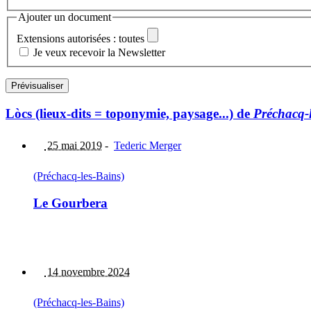
Ajouter un document
Extensions autorisées : toutes
Je veux recevoir la Newsletter
Lòcs (lieux-dits = toponymie, paysage...) de
Préchacq-
25 mai 2019
-
Tederic Merger
(Préchacq-les-Bains)
Le Gourbera
14 novembre 2024
(Préchacq-les-Bains)