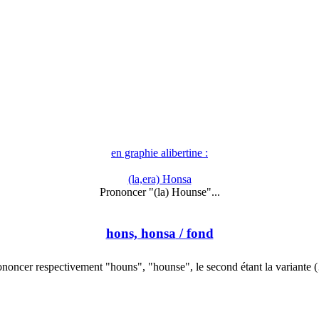
en graphie alibertine :
(la,era) Honsa
Prononcer "(la) Hounse"...
hons, honsa
/ fond
ononcer respectivement "houns", "hounse", le second étant la variante 