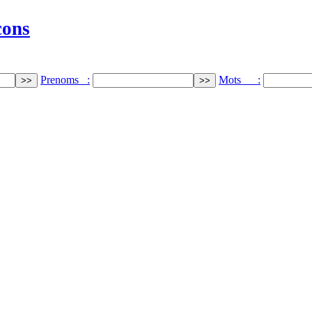
cons
Prenoms :
Mots :