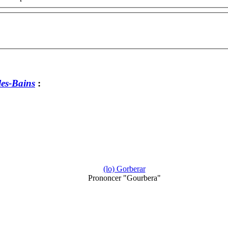
les-Bains
:
(lo) Gorberar
Prononcer "Gourbera"