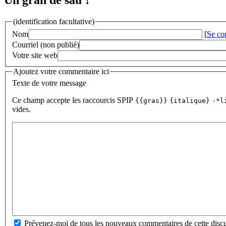
Un gran de sau ?
(identification facultative)
Nom
[
Se co
Courriel (non publié)
Votre site web
Ajoutez votre commentaire ici
Texte de votre message
Ce champ accepte les raccourcis SPIP
{{gras}}
{italique}
-*l
vides.
Prévenez-moi de tous les nouveaux commentaires de cette discu