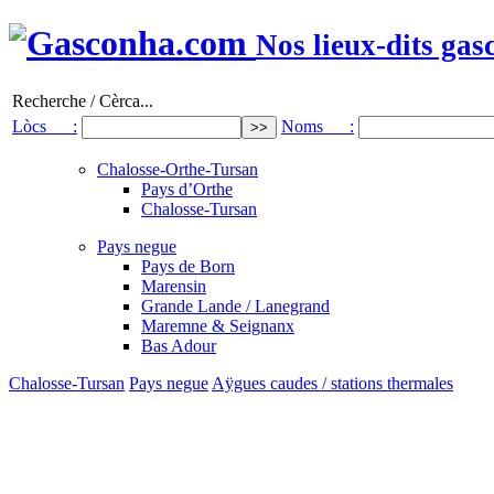
Nos lieux-dits gas
Recherche / Cèrca...
Lòcs :
Noms :
Chalosse-Orthe-Tursan
Pays d’Orthe
Chalosse-Tursan
Pays negue
Pays de Born
Marensin
Grande Lande / Lanegrand
Maremne & Seignanx
Bas Adour
Chalosse-Tursan
Pays negue
Aÿgues caudes / stations thermales