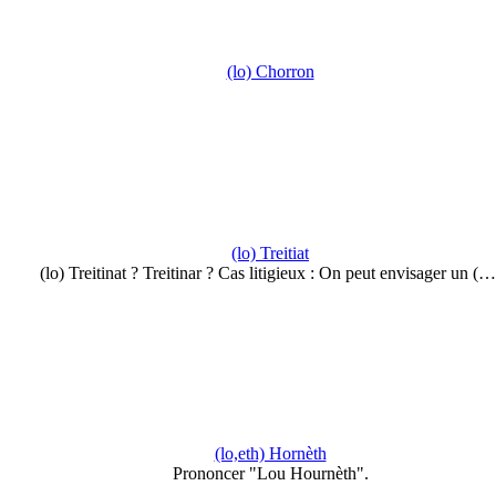
(lo) Chorron
(lo) Treitiat
(lo) Treitinat ? Treitinar ? Cas litigieux : On peut envisager un (…
(lo,eth) Hornèth
Prononcer "Lou Hournèth".