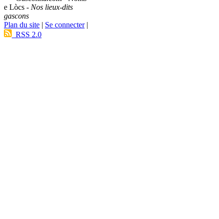
e Lòcs -
Nos lieux-dits
gascons
Plan du site
|
Se connecter
|
RSS 2.0