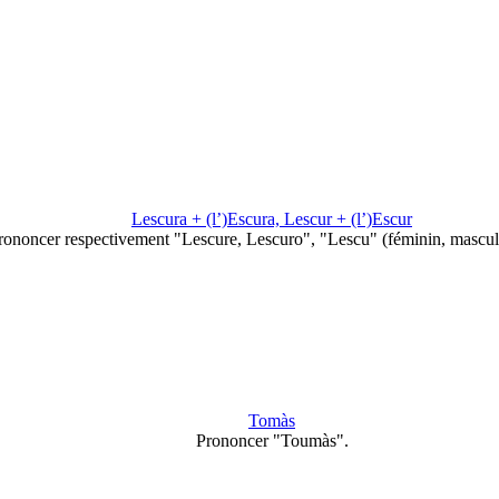
Lescura + (l’)Escura, Lescur + (l’)Escur
rononcer respectivement "Lescure, Lescuro", "Lescu" (féminin, mascul
Tomàs
Prononcer "Toumàs".