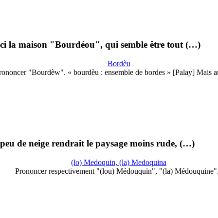
i la maison "Bourdéou", qui semble être tout (…)
Bordèu
rononcer "Bourdèw". « bourdèu : ensemble de bordes » [Palay] Mais a
peu de neige rendrait le paysage moins rude, (…)
(lo) Medoquin, (la) Medoquina
Prononcer respectivement "(lou) Médouquïn", "(la) Médouquine".