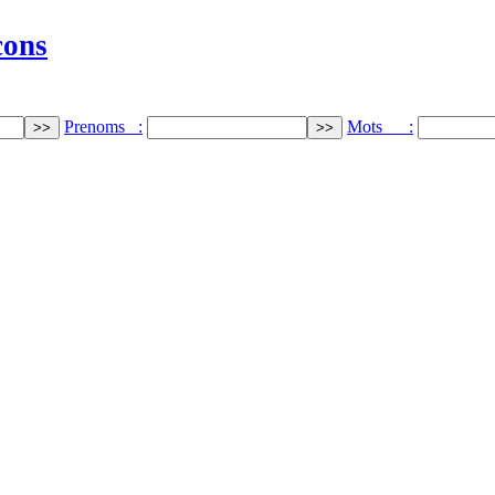
cons
Prenoms :
Mots :