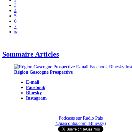
3
4
5
6
7
∞
Sommaire Articles
Région Gascogne Prospective
E-mail
Facebook
Bluesky
Instagram
Podcasts sur Ràdio País
@gasconha.com (Bluesky)