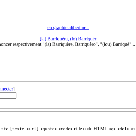
en graphie alibertine :
(la) Barriquèra, (lo) Barriquèr
oncer respectivement "(la) Barriquère, Barriquèro", "(lou) Barriquè"..
nnecter
]
et le code HTML
iste
[texte->url]
<quote>
<code>
<q>
<del>
<i