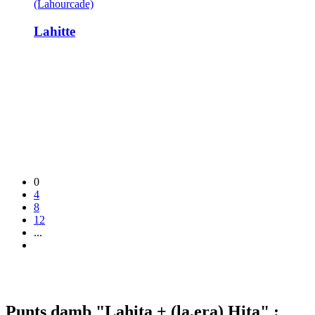
(Lahourcade)
Lahitte
0
4
8
12
...
Punts damb "Lahita + (la,era) Hita" :