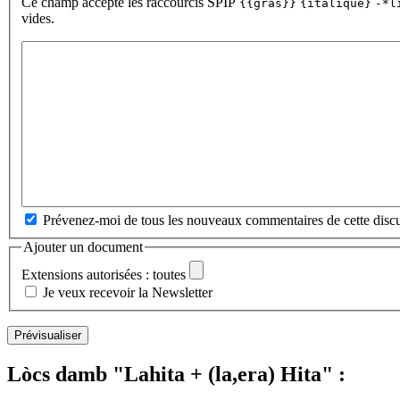
Ce champ accepte les raccourcis SPIP
{{gras}}
{italique}
-*l
vides.
Prévenez-moi de tous les nouveaux commentaires de cette discu
Ajouter un document
Extensions autorisées : toutes
Je veux recevoir la Newsletter
Lòcs damb "Lahita + (la,era) Hita" :