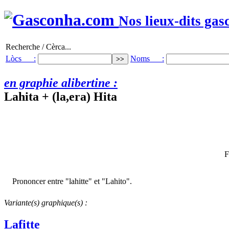
Nos lieux-dits gas
Recherche / Cèrca...
Lòcs :
Noms :
en graphie alibertine :
Lahita + (la,era) Hita
F
Prononcer entre "lahitte" et "Lahito".
Variante(s) graphique(s) :
Lafitte