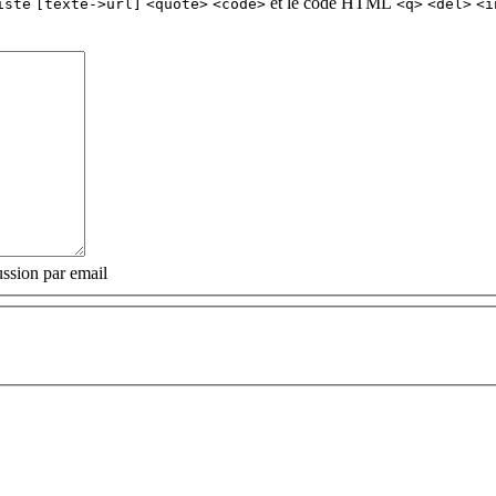
et le code HTML
iste
[texte->url]
<quote>
<code>
<q>
<del>
<i
ssion par email