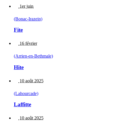
1er juin
(Bonac-Irazein)
Fite
16 février
(Arrien-en-Bethmale)
Hite
10 août 2025
(Lahourcade)
Laffitte
10 août 2025