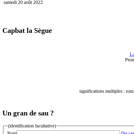
samedi 20 août 2022
Capbat la Sègue
La
Pron
significations multiples : ron
Un gran de sau ?
(identification facultative)
Nom
[
Se co