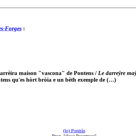
es-Forges
:
arrèira maison "vascona" de Pontens
/
Le darreÿre ma
ens qu'es hòrt bròia e un bèth exemple de (…)
(lo) Pontràs