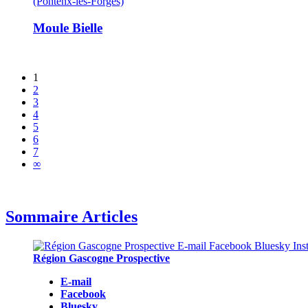
(Pontenx-les-Forges)
Moule Bielle
1
2
3
4
5
6
7
∞
Sommaire Articles
Région Gascogne Prospective
E-mail
Facebook
Bluesky