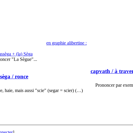
en graphie alibertine :
ssèga + (la) Sèga
oncer "La Sègue"...
capvath
/ à traver
sèga
/ ronce
Prononcer par exem
ce, haie, mais aussi "scie" (segar = scier) (…)
nnecter
]