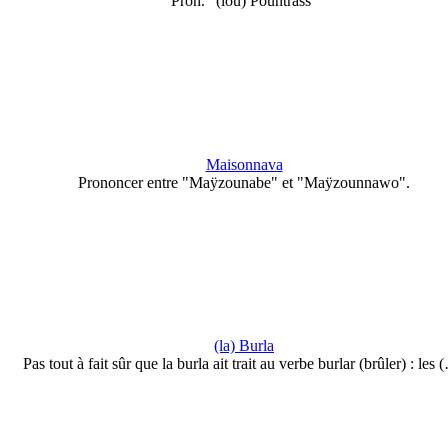
Pron. "(lou) Pountrass"
Maisonnava
Prononcer entre "Maÿzounabe" et "Maÿzounnawo".
(la) Burla
Pas tout à fait sûr que la burla ait trait au verbe burlar (brûler) : les 