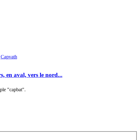
Capvath
s, en aval, vers le nord...
ple "capbat".