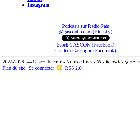
Instagram
Podcasts sur Ràdio País
@gasconha.com (Bluesky)
Esprit GASCON (Facebook)
Couleur Gascogne (Facebook)
2024-2026 — Gasconha.com - Noms e Lòcs -
Nos lieux-dits gascon
Plan du site
|
Se connecter
|
RSS 2.0