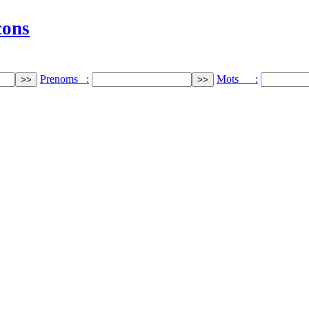
cons
Prenoms :
Mots :