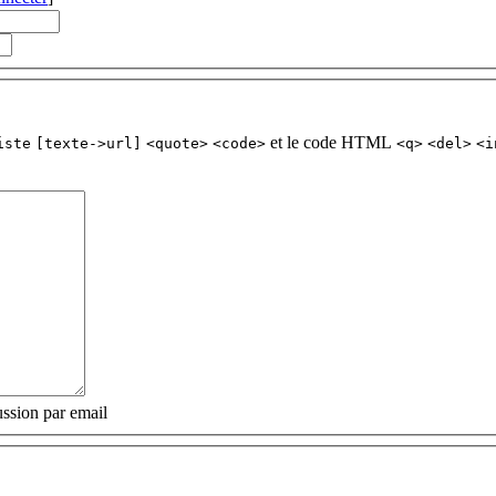
et le code HTML
iste
[texte->url]
<quote>
<code>
<q>
<del>
<i
ssion par email