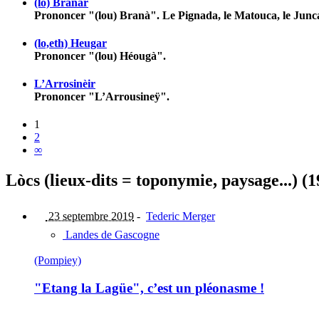
(lo) Branar
Prononcer "(lou) Branà". Le Pignada, le Matouca, le Junca
(lo,eth) Heugar
Prononcer "(lou) Héougà".
L’Arrosinèir
Prononcer "L’Arrousineÿ".
1
2
∞
Lòcs (lieux-dits = toponymie, paysage...) (1
23 septembre 2019
-
Tederic Merger
Landes de Gascogne
(Pompiey)
"Etang la Lagüe", c’est un pléonasme !