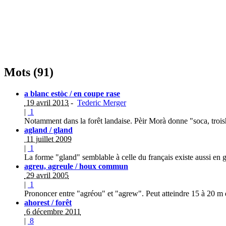
Mots (91)
a blanc estòc / en coupe rase
19 avril 2013
-
Tederic Merger
|
1
Notamment dans la forêt landaise. Pèir Morà donne "soca, tro
agland / gland
11 juillet 2009
|
1
La forme "gland" semblable à celle du français existe aussi en 
agreu, agreule / houx commun
29 avril 2005
|
1
Prononcer entre "agréou" et "agrew". Peut atteindre 15 à 20 m 
ahorest / forêt
6 décembre 2011
|
8