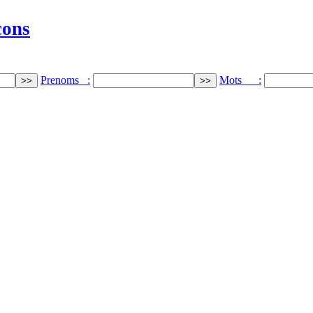
cons
Prenoms :
Mots :