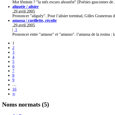
Mot féminin ? "la més escuro ahourést" [Poésies gasconnes de J
aliguèir / alisier
29 avril 2005
Prononcer "aliguèy". Pour l’alisier torminal, Gilles Granereau 
amassa / cueillette, récolte
29 avril 2005
|
1
Prononcer entre "amasse" et "amasso". l’amassa de la rosina : la
1
2
3
4
5
6
7
8
9
…
16
∞
Noms normats (5)