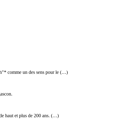
ish"* comme un des sens pour le (…)
gascon.
de haut et plus de 200 ans. (…)