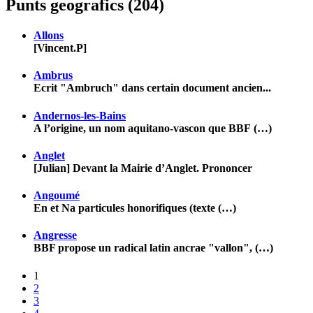
Punts geografics (204)
Allons
[Vincent.P]
Ambrus
Ecrit "Ambruch" dans certain document ancien...
Andernos-les-Bains
A l’origine, un nom aquitano-vascon que BBF (…)
Anglet
[Julian] Devant la Mairie d’Anglet. Prononcer
Angoumé
En et Na particules honorifiques (texte (…)
Angresse
BBF propose un radical latin ancrae "vallon", (…)
1
2
3