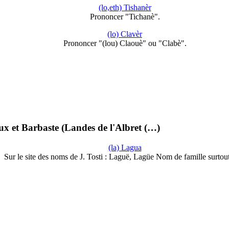
(lo,eth) Tishanèr
Prononcer "Tichanè".
(lo) Clavèr
Prononcer "(lou) Claouè" ou "Clabè".
oux et Barbaste (Landes de l'Albret (…)
(la) Lagua
Sur le site des noms de J. Tosti : Laguë, Lagüe Nom de famille surto