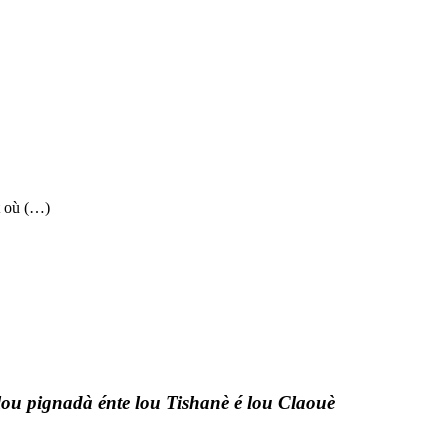
t où (…)
ou pignadà énte lou Tishanè é lou Claouè