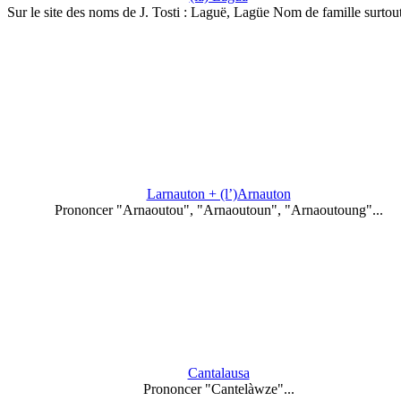
Sur le site des noms de J. Tosti : Laguë, Lagüe Nom de famille surto
Larnauton + (l’)Arnauton
Prononcer "Arnaoutou", "Arnaoutoun", "Arnaoutoung"...
Cantalausa
Prononcer "Cantelàwze"...