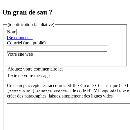
Un gran de sau ?
(identification facultative)
Nom
[
Se connecter
]
Courriel (non publié)
Votre site web
Ajoutez votre commentaire ici
Texte de votre message
Ce champ accepte les raccourcis SPIP
{{gras}}
{italique}
-*l
et le code HTML
[texte->url]
<quote>
<code>
<q>
<del>
<in
créer des paragraphes, laissez simplement des lignes vides.