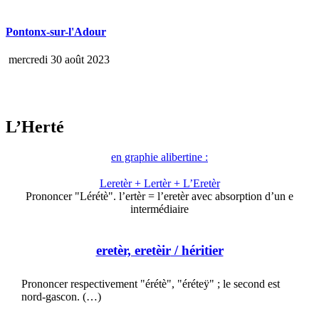
Pontonx-sur-l'Adour
mercredi 30 août 2023
L’Herté
en graphie alibertine :
Leretèr + Lertèr + L’Eretèr
Prononcer "Lérétè". l’ertèr = l’eretèr avec absorption d’un e
intermédiaire
eretèr, eretèir
/ héritier
Prononcer respectivement "érétè", "éréteÿ" ; le second est
nord-gascon. (…)