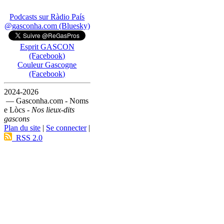
Podcasts sur Ràdio País
@gasconha.com (Bluesky)
Esprit GASCON
(Facebook)
Couleur Gascogne
(Facebook)
2024-2026
— Gasconha.com - Noms
e Lòcs -
Nos lieux-dits
gascons
Plan du site
|
Se connecter
|
RSS 2.0