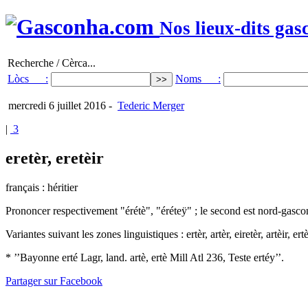
Nos lieux-dits gas
Recherche / Cèrca...
Lòcs :
Noms :
mercredi 6 juillet 2016
-
Tederic Merger
|
3
eretèr, eretèir
français : héritier
Prononcer respectivement "érétè", "éréteÿ" ; le second est nord-gasco
Variantes suivant les zones linguistiques : ertèr, artèr, eiretèr, artèir, ertè
* ’’Bayonne erté Lagr, land. artè, ertè Mill Atl 236, Teste ertéy’’.
Partager sur Facebook