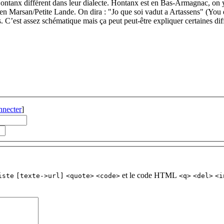
ontanx différent dans leur dialecte. Hontanx est en Bas-Armagnac, on 
n Marsan/Petite Lande. On dira : "Jo que soi vadut a Artassens" (You q
. C’est assez schématique mais ça peut peut-être expliquer certaines dif
nnecter
]
et le code HTML
iste
[texte->url]
<quote>
<code>
<q>
<del>
<i