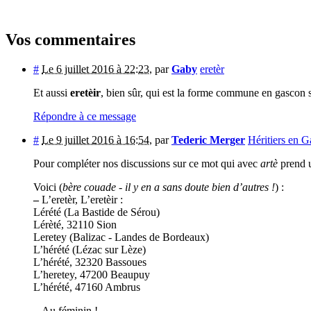
Vos commentaires
#
Le 6 juillet 2016 à 22:23
,
par
Gaby
eretèr
Et aussi
eretèir
, bien sûr, qui est la forme commune en gascon s
Répondre à ce message
#
Le 9 juillet 2016 à 16:54
,
par
Tederic Merger
Héritiers en G
Pour compléter nos discussions sur ce mot qui avec
artè
prend u
Voici (
bère couade - il y en a sans doute bien d’autres !
) :
–
L’eretèr, L’eretèir :
Lérété (La Bastide de Sérou)
Lérèté, 32110 Sion
Leretey (Balizac - Landes de Bordeaux)
L’hérété (Lézac sur Lèze)
L’hérété, 32320 Bassoues
L’heretey, 47200 Beaupuy
L’hérété, 47160 Ambrus
–
Au féminin !