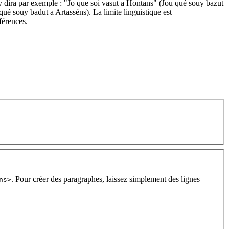
y dira par exemple : "Jo que soi vasut a Hontans" (Jou qué souy bazut
ué souy badut a Artasséns). La limite linguistique est
férences.
. Pour créer des paragraphes, laissez simplement des lignes
ns>