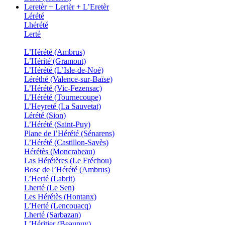
Leretèr + Lertèr + L’Eretèr
Lérété
Lhérété
Lerté
L’Hérété (Ambrus)
L’Hérité (Gramont)
L’Hérété (L’Isle-de-Noé)
Léréthé (Valence-sur-Baïse)
L’Hérété (Vic-Fezensac)
L’Hérété (Tournecoupe)
L’Heyreté (La Sauvetat)
Lérété (Sion)
L’Hérété (Saint-Puy)
Plane de l’Hérété (Sénarens)
L’Hérété (Castillon-Savès)
Hérétès (Moncrabeau)
Las Hérétères (Le Fréchou)
Bosc de l’Hérété (Ambrus)
L’Herté (Labrit)
Lherté (Le Sen)
Les Hérétès (Hontanx)
L’Herté (Lencouacq)
Lherté (Sarbazan)
L’Héritier (Beaupuy)