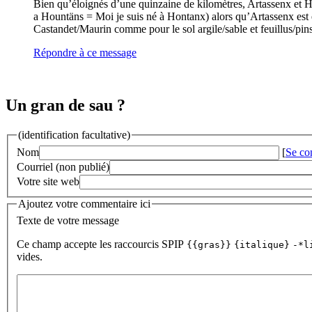
Bien qu’éloignés d’une quinzaine de kilomètres, Artassenx et H
a Hountäns = Moi je suis né à Hontanx) alors qu’Artassenx est e
Castandet/Maurin comme pour le sol argile/sable et feuillus/pins
Répondre à ce message
Un gran de sau ?
(identification facultative)
Nom
[
Se co
Courriel (non publié)
Votre site web
Ajoutez votre commentaire ici
Texte de votre message
Ce champ accepte les raccourcis SPIP
{{gras}}
{italique}
-*l
vides.