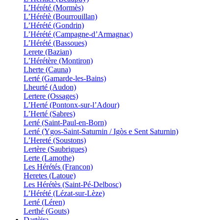
L’Hérété (Mormès)
L’Hérétè (Bourrouillan)
L’Hérété (Gondrin)
L’Hérété (Campagne-d’Armagnac)
L’Hérété (Bassoues)
Lerete (Bazian)
L’Hérétère (Montiron)
Lherte (Cauna)
Lerté (Gamarde-les-Bains)
Lheurté (Audon)
Lertere (Ossages)
L’Herté (Pontonx-sur-l’Adour)
L’Herté (Sabres)
Lerté (Saint-Paul-en-Born)
Lerté (Ygos-Saint-Saturnin / Igòs e Sent Saturnin)
L’Hereté (Soustons)
Lertère (Saubrigues)
Lerte (Lamothe)
Les Hérétés (Francon)
Heretes (Latoue)
Les Hérétès (Saint-Pé-Delbosc)
L’Hérété (Lézat-sur-Lèze)
Lerté (Léren)
Lerthé (Gouts)
Dartèira