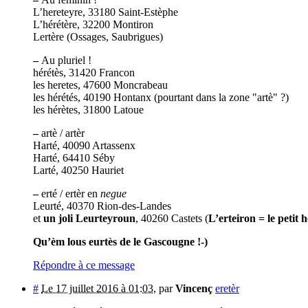
L’hereteyre, 33180 Saint-Estèphe
L’hérétère, 32200 Montiron
Lertère (Ossages, Saubrigues)
–
Au pluriel !
hérétès, 31420 Francon
les heretes, 47600 Moncrabeau
les hérétés, 40190 Hontanx (pourtant dans la zone "artè" ?)
les hérètes, 31800 Latoue
–
artè / artèr
Harté, 40090 Artassenx
Harté, 64410 Séby
Larté, 40250 Hauriet
–
erté / ertèr en
negue
Leurté, 40370 Rion-des-Landes
et
un joli Leurteyroun
, 40260 Castets (
L’erteiron = le petit h
Qu’èm lous eurtès de le Gascougne !-)
Répondre à ce message
#
Le 17 juillet 2016 à 01:03
,
par
Vincenç
eretèr