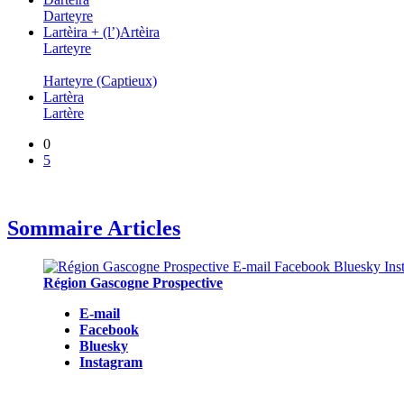
Darteyre
Lartèira + (l’)Artèira
Larteyre
Harteyre (Captieux)
Lartèra
Lartère
0
5
Sommaire Articles
Région Gascogne Prospective
E-mail
Facebook
Bluesky
Instagram