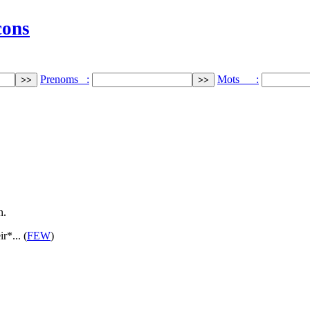
cons
Prenoms :
Mots :
n.
ir*... (
FEW
)