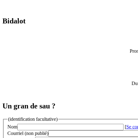
Bidalot
Pron
Du 
Un gran de sau ?
(identification facultative)
Nom
[
Se co
Courriel (non publié)