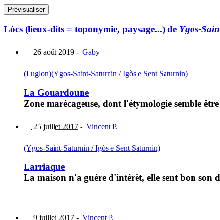
Lòcs (lieux-dits = toponymie, paysage...) de
Ygos-Saint
26 août 2019
-
Gaby
(Luglon)
(Ygos-Saint-Saturnin / Igòs e Sent Saturnin)
La Gouardoune
Zone marécageuse, dont l'étymologie semble êtr
25 juillet 2017
-
Vincent P.
(Ygos-Saint-Saturnin / Igòs e Sent Saturnin)
Larriaque
La maison n'a guère d'intérêt, elle sent bon son
9 juillet 2017
-
Vincent P.