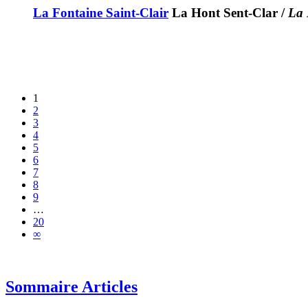
La Fontaine Saint-Clair
La Hont Sent-Clar
/
La 
1
2
3
4
5
6
7
8
9
…
20
∞
Sommaire Articles