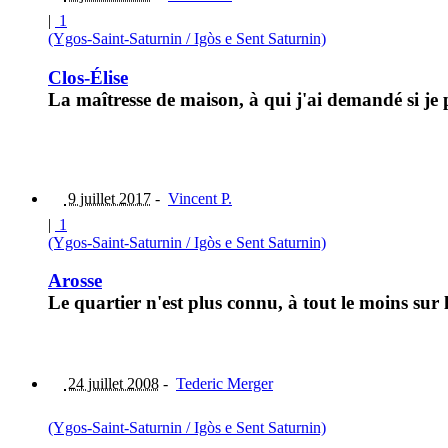
|
1
(Ygos-Saint-Saturnin / Igòs e Sent Saturnin)
Clos-Élise
La maîtresse de maison, à qui j'ai demandé si je
9 juillet 2017
-
Vincent P.
|
1
(Ygos-Saint-Saturnin / Igòs e Sent Saturnin)
Arosse
Le quartier n'est plus connu, à tout le moins sur
24 juillet 2008
-
Tederic Merger
(Ygos-Saint-Saturnin / Igòs e Sent Saturnin)