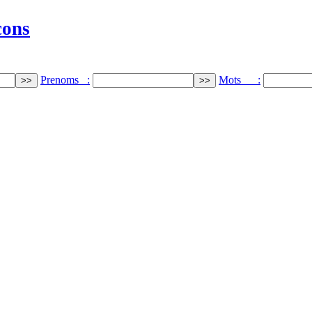
cons
Prenoms :
Mots :