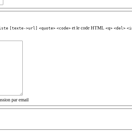
et le code HTML
iste
[texte->url]
<quote>
<code>
<q>
<del>
<i
ssion par email