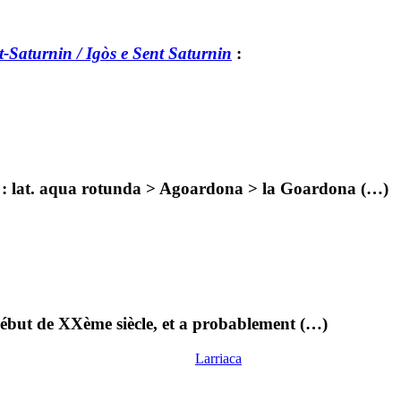
-Saturnin / Igòs e Sent Saturnin
:
e : lat. aqua rotunda > Agoardona > la Goardona (…)
 début de XXème siècle, et a probablement (…)
Larriaca