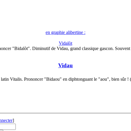
en graphie alibertine :
Vidalòt
oncer "Bidalòt". Diminutif de Vidau, grand classique gascon. Souven
Vidau
latin Vitalis. Prononcer "Bidaou" en diphtonguant le "aou", bien sûr !
nnecter
]