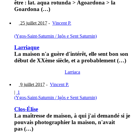
être : lat. aqua rotunda > Agoardona > la
Goardona (…)
25 juillet 2017
-
Vincent P.
(Ygos-Saint-Saturnin / Igòs e Sent Saturnin)
Larriaque
La maison n'a guère d'intérêt, elle sent bon son
début de XXème siècle, et a probablement (…)
Larriaca
9 juillet 2017
-
Vincent P.
|
1
(Ygos-Saint-Saturnin / Igòs e Sent Saturnin)
Clos-Élise
La maîtresse de maison, à qui j'ai demandé si je
pouvais photographier la maison, n'avait
pas (…)