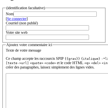
(identification facultative)
Nom
[
Se connecter
]
Courriel (non publié)
Votre site web
Ajoutez votre commentaire ici
Texte de votre message
Ce champ accepte les raccourcis SPIP
{{gras}}
{italique}
-*l
et le code HTML
[texte->url]
<quote>
<code>
<q>
<del>
<in
créer des paragraphes, laissez simplement des lignes vides.