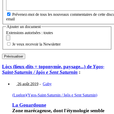
Prévenez-moi de tous les nouveaux commentaires de cette discu
email
Ajouter un document
Extensions autorisées : toutes
Je veux recevoir la Newsletter
Lòcs (lieux-dits = toponymie, paysage...) de
Ygos-
Saint-Saturnin / Igòs e Sent Saturnin
:
26 août 2019
-
Gaby
(Luglon)
(Ygos-Saint-Saturnin / Igòs e Sent Saturnin)
La Gouardoune
Zone marécageuse, dont l'étymologie semble