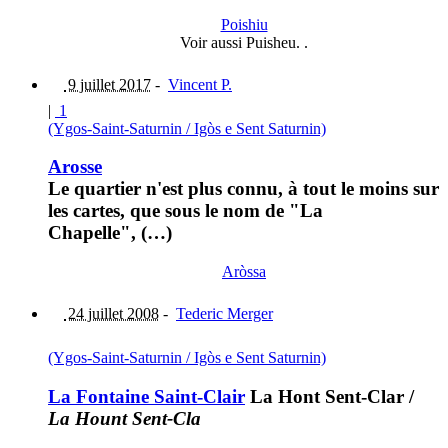
Poishiu
Voir aussi Puisheu. .
9 juillet 2017
-
Vincent P.
|
1
(Ygos-Saint-Saturnin / Igòs e Sent Saturnin)
Arosse
Le quartier n'est plus connu, à tout le moins sur
les cartes, que sous le nom de "La
Chapelle", (…)
Aròssa
24 juillet 2008
-
Tederic Merger
(Ygos-Saint-Saturnin / Igòs e Sent Saturnin)
La Fontaine Saint-Clair
La Hont Sent-Clar
/
La Hount Sent-Cla