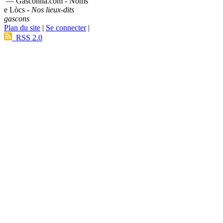
— Gasconha.com - Noms
e Lòcs -
Nos lieux-dits
gascons
Plan du site
|
Se connecter
|
RSS 2.0