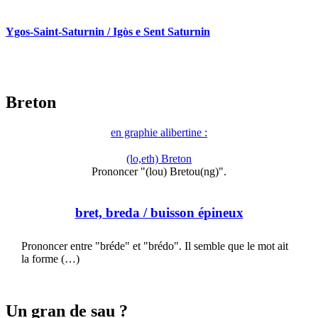
Ygos-Saint-Saturnin / Igòs e Sent Saturnin
Breton
en graphie alibertine :
(lo,eth) Breton
Prononcer "(lou) Bretou(ng)".
bret, breda
/ buisson épineux
Prononcer entre "bréde" et "brédo". Il semble que le mot ait
la forme (…)
Un gran de sau ?