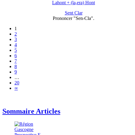
Lahont + (la,era) Hont
Sent Clar
Prononcer "Sen-Cla".
1
2
3
4
5
6
7
8
9
…
20
∞
Sommaire Articles