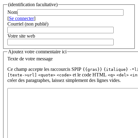
(identification facultative)
Nom
[
Se connecter
]
Courriel (non publié)
Votre site web
Ajoutez votre commentaire ici
Texte de votre message
Ce champ accepte les raccourcis SPIP
{{gras}}
{italique}
-*l
et le code HTML
[texte->url]
<quote>
<code>
<q>
<del>
<in
créer des paragraphes, laissez simplement des lignes vides.