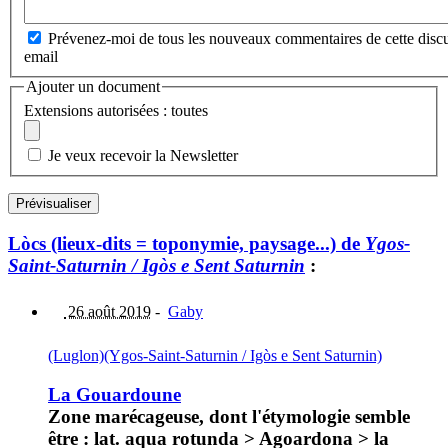
Prévenez-moi de tous les nouveaux commentaires de cette discu
email
Ajouter un document
Extensions autorisées : toutes
Je veux recevoir la Newsletter
Lòcs (lieux-dits = toponymie, paysage...) de
Ygos-
Saint-Saturnin / Igòs e Sent Saturnin
:
26 août 2019
-
Gaby
(Luglon)
(Ygos-Saint-Saturnin / Igòs e Sent Saturnin)
La Gouardoune
Zone marécageuse, dont l'étymologie semble
être : lat. aqua rotunda > Agoardona > la