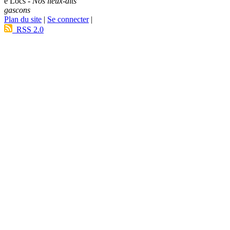
e Lòcs -
Nos lieux-dits
gascons
Plan du site
|
Se connecter
|
RSS 2.0