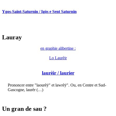
Ygos-Saint-Saturnin / Igòs e Sent Saturnin
Lauray
en graphie alibertine :
Lo Laurèir
laurèir
/ laurier
Prononcer entre "laourèÿ" et lawrèÿ". Ou, en Centre et Sud-
Gascogne, laurèr (…)
Un gran de sau ?