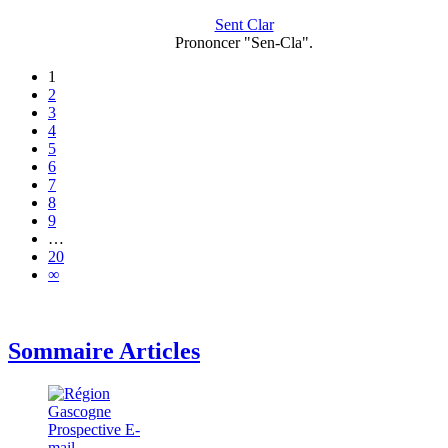
Sent Clar
Prononcer "Sen-Cla".
1
2
3
4
5
6
7
8
9
…
20
∞
Sommaire Articles