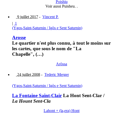
Poishiu
Voir aussi Puisheu. .
9 juillet 2017
-
Vincent P.
|
1
(Ygos-Saint-Saturnin / Igòs e Sent Saturnin)
Arosse
Le quartier n'est plus connu, à tout le moins sur
les cartes, que sous le nom de "La
Chapelle", (…)
Aròssa
24 juillet 2008
-
Tederic Merger
(Ygos-Saint-Saturnin / Igòs e Sent Saturnin)
La Fontaine Saint-Clair
La Hont Sent-Clar
/
La Hount Sent-Cla
Lahont + (la,era) Hont