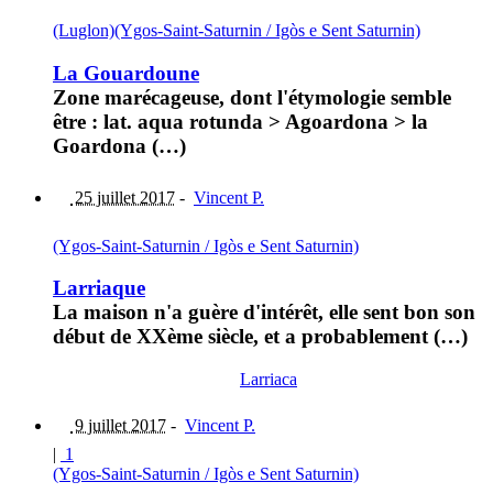
(Luglon)
(Ygos-Saint-Saturnin / Igòs e Sent Saturnin)
La Gouardoune
Zone marécageuse, dont l'étymologie semble
être : lat. aqua rotunda > Agoardona > la
Goardona (…)
25 juillet 2017
-
Vincent P.
(Ygos-Saint-Saturnin / Igòs e Sent Saturnin)
Larriaque
La maison n'a guère d'intérêt, elle sent bon son
début de XXème siècle, et a probablement (…)
Larriaca
9 juillet 2017
-
Vincent P.
|
1
(Ygos-Saint-Saturnin / Igòs e Sent Saturnin)