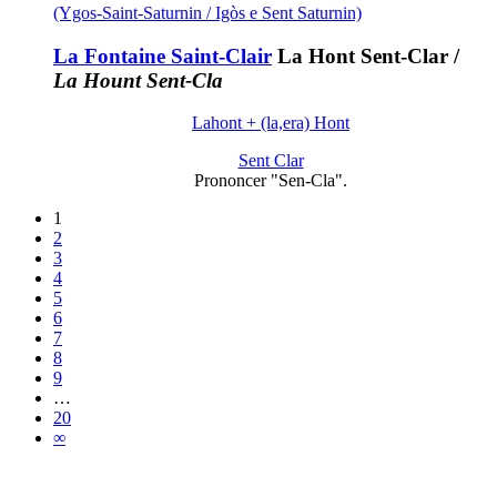
(Ygos-Saint-Saturnin / Igòs e Sent Saturnin)
La Fontaine Saint-Clair
La Hont Sent-Clar
/
La Hount Sent-Cla
Lahont + (la,era) Hont
Sent Clar
Prononcer "Sen-Cla".
1
2
3
4
5
6
7
8
9
…
20
∞