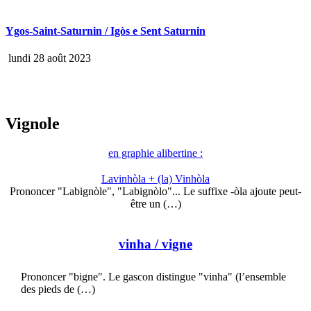
Ygos-Saint-Saturnin / Igòs e Sent Saturnin
lundi 28 août 2023
Vignole
en graphie alibertine :
Lavinhòla + (la) Vinhòla
Prononcer "Labignòle", "Labignòlo"... Le suffixe -òla ajoute peut-
être un (…)
vinha
/ vigne
Prononcer "bigne". Le gascon distingue "vinha" (l’ensemble
des pieds de (…)