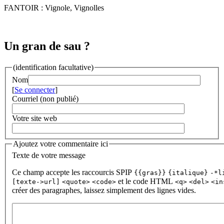
FANTOIR : Vignole, Vignolles
Un gran de sau ?
(identification facultative)
Nom
[
Se connecter
]
Courriel (non publié)
Votre site web
Ajoutez votre commentaire ici
Texte de votre message
Ce champ accepte les raccourcis SPIP
{{gras}}
{italique}
-*l
et le code HTML
[texte->url]
<quote>
<code>
<q>
<del>
<in
créer des paragraphes, laissez simplement des lignes vides.