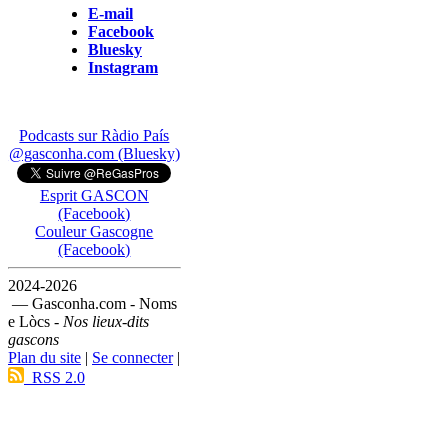
E-mail
Facebook
Bluesky
Instagram
Podcasts sur Ràdio País
@gasconha.com (Bluesky)
Esprit GASCON
(Facebook)
Couleur Gascogne
(Facebook)
2024-2026
— Gasconha.com - Noms
e Lòcs -
Nos lieux-dits
gascons
Plan du site
|
Se connecter
|
RSS 2.0