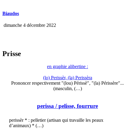
Biaudos
dimanche 4 décembre 2022
Prisse
en graphie alibertine :
(lo) Perissèr, (la) Perissèra
Prononcer respectivement "(lou) Périssè", "(la) Périssère"...
(masculin, (…)
perissa
/ pelisse, fourrure
perissèr * : pelletier (artisan qui travaille les peaux
d’animaux) * (…)