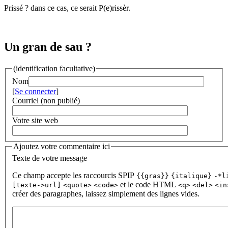
Prissé ? dans ce cas, ce serait P(e)rissèr.
Un gran de sau ?
(identification facultative)
Nom
[
Se connecter
]
Courriel (non publié)
Votre site web
Ajoutez votre commentaire ici
Texte de votre message
Ce champ accepte les raccourcis SPIP
{{gras}}
{italique}
-*l
et le code HTML
[texte->url]
<quote>
<code>
<q>
<del>
<in
créer des paragraphes, laissez simplement des lignes vides.