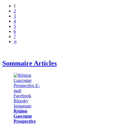
1
2
3
4
5
6
7
∞
Sommaire Articles
Région
Gascogne
Prospective