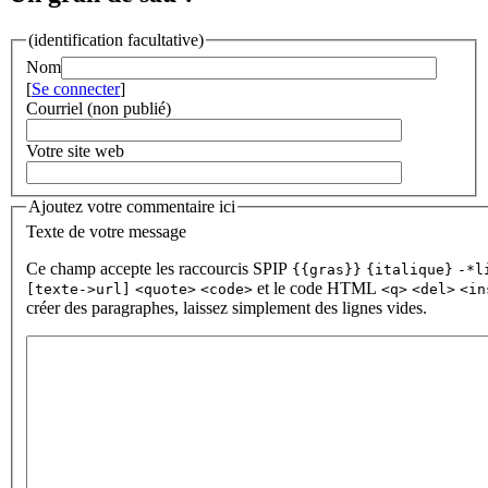
(identification facultative)
Nom
[
Se connecter
]
Courriel (non publié)
Votre site web
Ajoutez votre commentaire ici
Texte de votre message
Ce champ accepte les raccourcis SPIP
{{gras}}
{italique}
-*l
et le code HTML
[texte->url]
<quote>
<code>
<q>
<del>
<in
créer des paragraphes, laissez simplement des lignes vides.