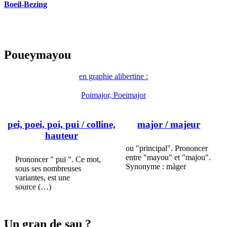
Boeil-Bezing
Poueymayou
en graphie alibertine :
Poimajor, Poeimajor
pei, poei, poi, pui
/ colline,
major
/ majeur
hauteur
ou "principal". Prononcer
entre "mayou" et "majou".
Prononcer " puï ". Ce mot,
Synonyme : màger
sous ses nombreuses
variantes, est une
source (…)
Un gran de sau ?