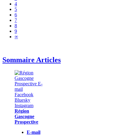
4
5
6
7
8
9
∞
Sommaire Articles
Région
Gascogne
Prospective
E-mail