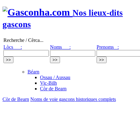
Nos lieux-dits
gascons
Recherche / Cèrca...
Lòcs :
Noms :
Prenoms :
Béarn
Ossau / Aussau
Vic-Bilh
Còr de Bearn
Còr de Bearn
Noms de voie gascons historiques complets