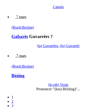
Capsús
7 mars
(Boeil-Bezing)
Gabarès
Gavarrèrs ?
(la) Gavarrèra, (lo) Gavarrèr
7 mars
(Boeil-Bezing)
Bézing
(lo,eth) Vesin
Prononcer "(lou) Bézï(ng)"...
1
2
3