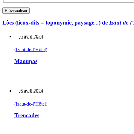
Lòcs (lieux-dits = toponymie, paysage...) de
Izaut-de-l
6 avril 2024
(Izaut-de-l’Hôtel)
Maoupas
6 avril 2024
(Izaut-de-l’Hôtel)
Trencades