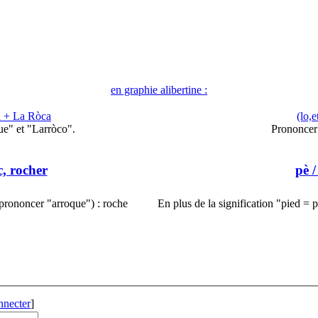
en graphie alibertine :
a + La Ròca
(lo,e
ue" et "Larròco".
Prononcer 
c, rocher
pè
/
(prononcer "arroque") : roche
En plus de la signification "pied = 
nnecter
]