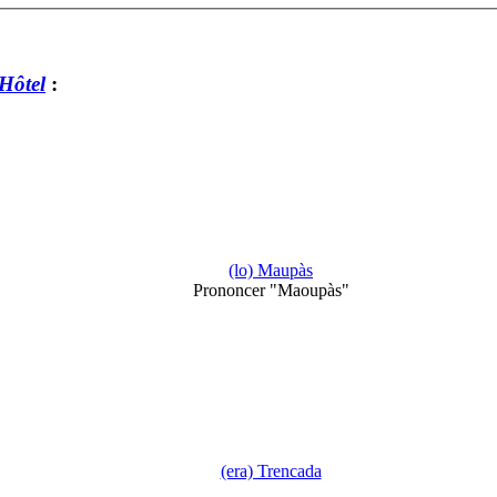
’Hôtel
:
(lo) Maupàs
Prononcer "Maoupàs"
(era) Trencada