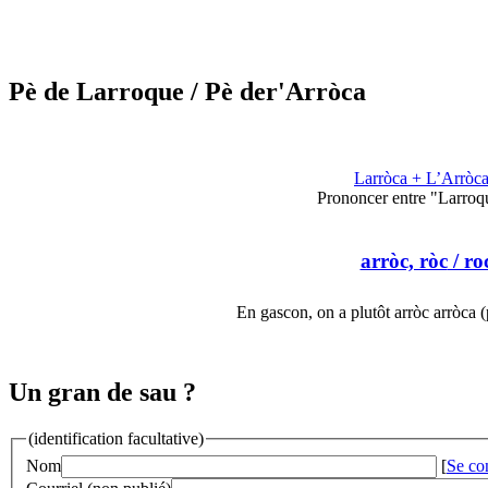
Pè de Larroque
/ Pè der'Arròca
Larròca + L’Arròc
Prononcer entre "Larroq
arròc, ròc
/ ro
En gascon, on a plutôt arròc arròca 
Un gran de sau ?
(identification facultative)
Nom
[
Se co