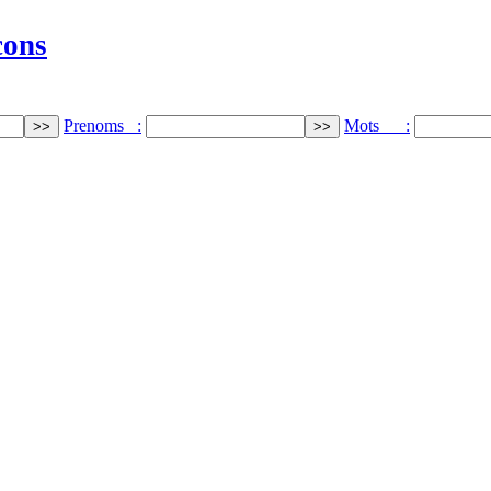
cons
Prenoms :
Mots :