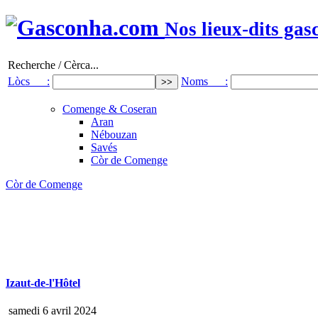
Nos lieux-dits gas
Recherche / Cèrca...
Lòcs :
Noms :
Comenge & Coseran
Aran
Nébouzan
Savés
Còr de Comenge
Còr de Comenge
Izaut-de-l'Hôtel
samedi 6 avril 2024