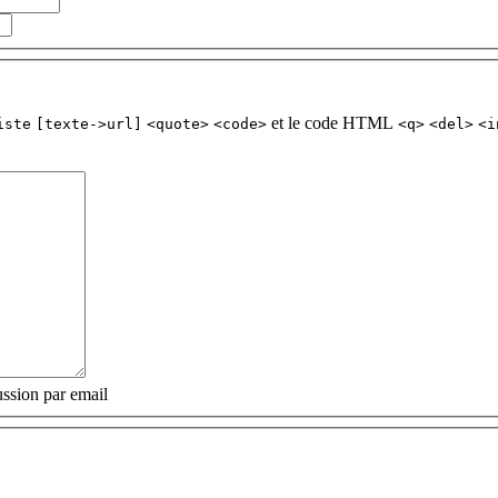
et le code HTML
iste
[texte->url]
<quote>
<code>
<q>
<del>
<i
ssion par email