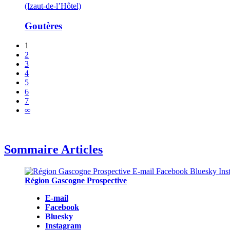
(Izaut-de-l’Hôtel)
Goutères
1
2
3
4
5
6
7
∞
Sommaire Articles
Région Gascogne Prospective
E-mail
Facebook
Bluesky
Instagram