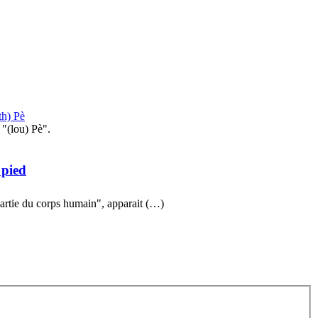
th) Pè
"(lou) Pè".
 pied
partie du corps humain", apparait (…)