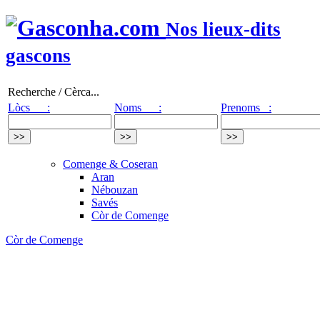
Nos lieux-dits
gascons
Recherche / Cèrca...
Lòcs :
Noms :
Prenoms :
Comenge & Coseran
Aran
Nébouzan
Savés
Còr de Comenge
Còr de Comenge