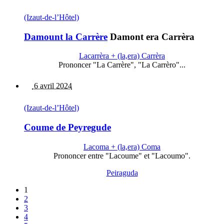
(Izaut-de-l’Hôtel)
Damount la Carrère
Damont era Carrèra
Lacarrèra + (la,era) Carrèra
Prononcer "La Carrère", "La Carrèro"...
6 avril 2024
(Izaut-de-l’Hôtel)
Coume de Peyregude
Lacoma + (la,era) Coma
Prononcer entre "Lacoume" et "Lacoumo".
Peiraguda
1
2
3
4