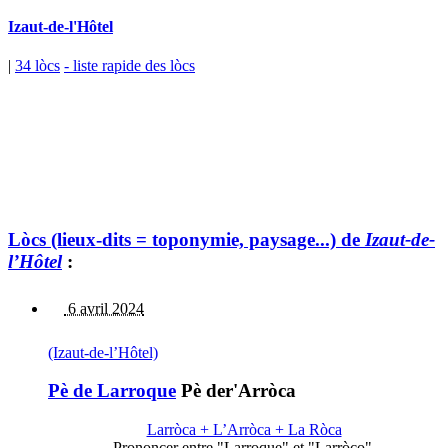
Izaut-de-l'Hôtel
|
34 lòcs
- liste rapide des lòcs
Lòcs (lieux-dits = toponymie, paysage...) de
Izaut-de-
l’Hôtel
:
6 avril 2024
(Izaut-de-l’Hôtel)
Pè de Larroque
Pè der'Arròca
Larròca + L’Arròca + La Ròca
Prononcer entre "Larroque" et "Larròco".