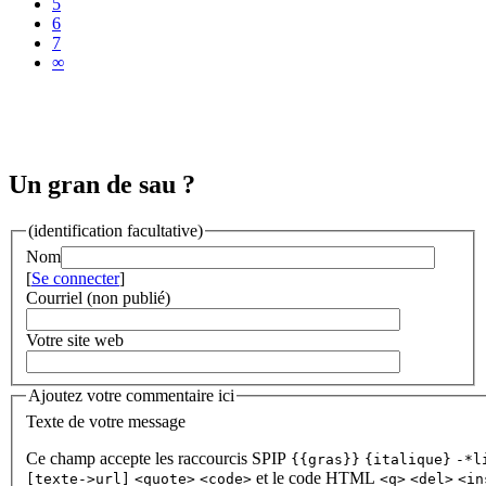
5
6
7
∞
Un gran de sau ?
(identification facultative)
Nom
[
Se connecter
]
Courriel (non publié)
Votre site web
Ajoutez votre commentaire ici
Texte de votre message
Ce champ accepte les raccourcis SPIP
{{gras}}
{italique}
-*l
et le code HTML
[texte->url]
<quote>
<code>
<q>
<del>
<in