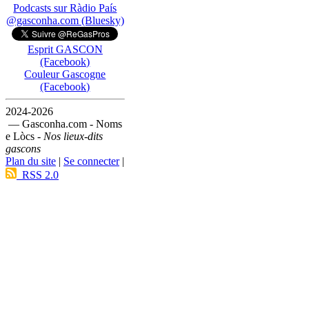
Podcasts sur Ràdio País
@gasconha.com (Bluesky)
Esprit GASCON
(Facebook)
Couleur Gascogne
(Facebook)
2024-2026
— Gasconha.com - Noms
e Lòcs -
Nos lieux-dits
gascons
Plan du site
|
Se connecter
|
RSS 2.0