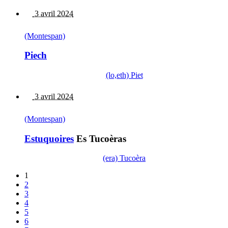
3 avril 2024
(Montespan)
Piech
(lo,eth) Piet
3 avril 2024
(Montespan)
Estuquoires
Es Tucoèras
(era) Tucoèra
1
2
3
4
5
6