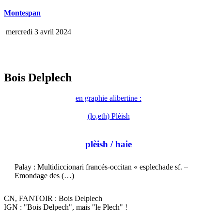
Montespan
mercredi 3 avril 2024
Bois Delplech
en graphie alibertine :
(lo,eth) Plèish
plèish
/ haie
Palay : Multidiccionari francés-occitan « esplechade sf. –
Emondage des (…)
CN, FANTOIR : Bois Delplech
IGN : "Bois Delpech", mais "le Plech" !