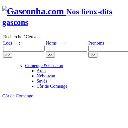
Nos lieux-dits
gascons
Recherche / Cèrca...
Lòcs :
Noms :
Prenoms :
Comenge & Coseran
Aran
Nébouzan
Savés
Còr de Comenge
Còr de Comenge