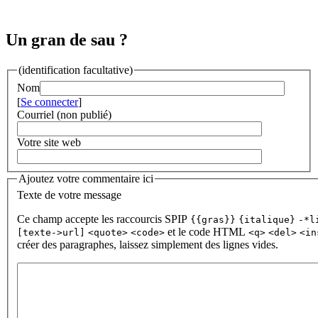
Un gran de sau ?
(identification facultative)
Nom
[
Se connecter
]
Courriel (non publié)
Votre site web
Ajoutez votre commentaire ici
Texte de votre message
Ce champ accepte les raccourcis SPIP
{{gras}}
{italique}
-*l
et le code HTML
[texte->url]
<quote>
<code>
<q>
<del>
<in
créer des paragraphes, laissez simplement des lignes vides.