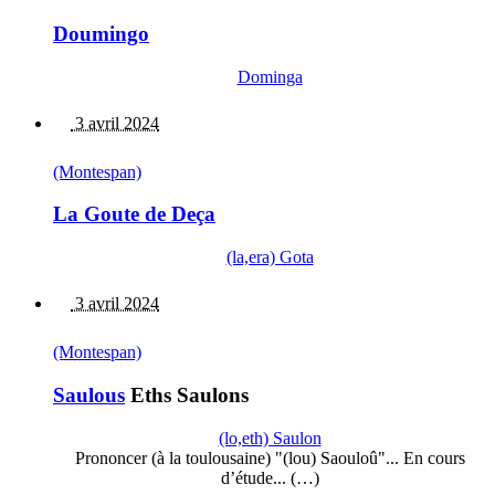
Doumingo
Dominga
3 avril 2024
(Montespan)
La Goute de Deça
(la,era) Gota
3 avril 2024
(Montespan)
Saulous
Eths Saulons
(lo,eth) Saulon
Prononcer (à la toulousaine) "(lou) Saouloû"... En cours
d’étude... (…)