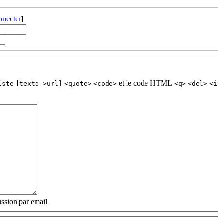
nnecter
]
et le code HTML
iste
[texte->url]
<quote>
<code>
<q>
<del>
<i
ssion par email