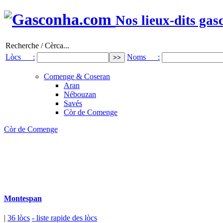
Nos lieux-dits gas
Recherche / Cèrca...
Lòcs :
Noms :
Comenge & Coseran
Aran
Nébouzan
Savés
Còr de Comenge
Còr de Comenge
Montespan
|
36 lòcs
- liste rapide des lòcs