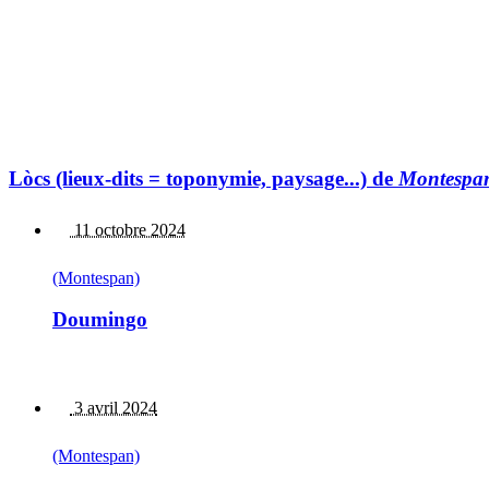
Lòcs (lieux-dits = toponymie, paysage...) de
Montespa
11 octobre 2024
(Montespan)
Doumingo
3 avril 2024
(Montespan)