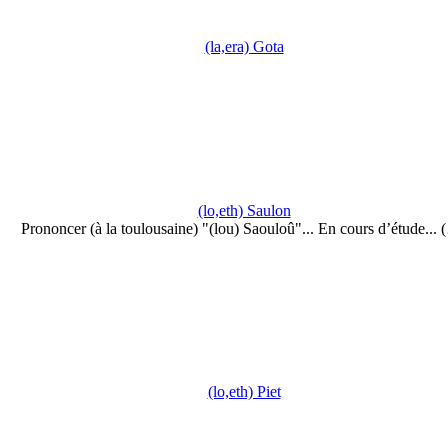
(la,era) Gota
(lo,eth) Saulon
Prononcer (à la toulousaine) "(lou) Saouloû"... En cours d’étude...
(lo,eth) Piet