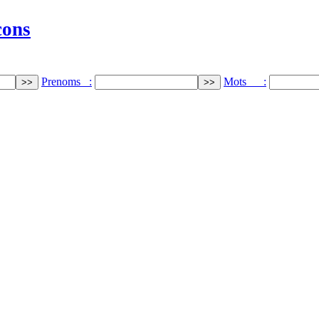
cons
Prenoms :
Mots :