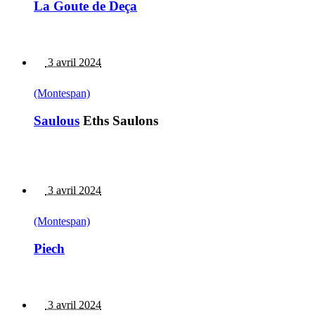
La Goute de Deça
3 avril 2024
(Montespan)
Saulous
Eths Saulons
3 avril 2024
(Montespan)
Piech
3 avril 2024