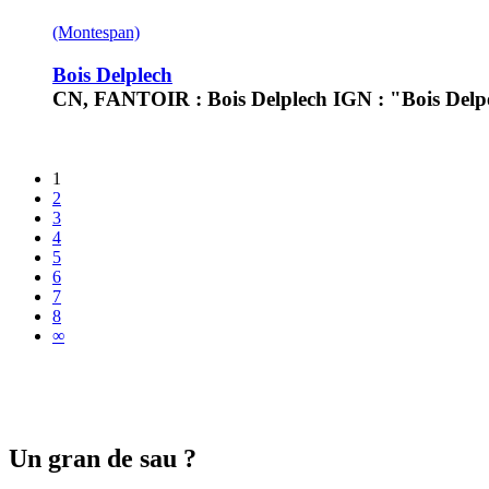
(Montespan)
Bois Delplech
CN, FANTOIR : Bois Delplech IGN : "Bois Delpe
1
2
3
4
5
6
7
8
∞
Un gran de sau ?