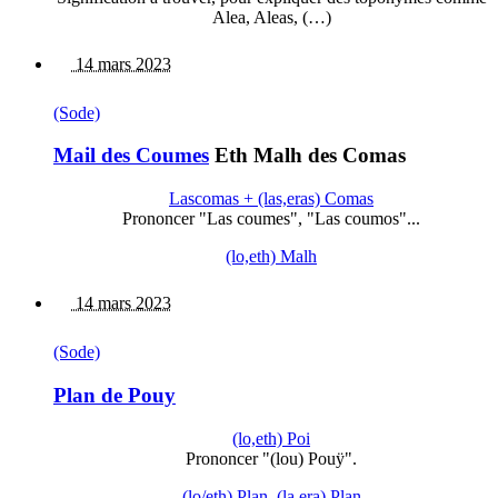
Alea, Aleas, (…)
14 mars 2023
(Sode)
Mail des Coumes
Eth Malh des Comas
Lascomas + (las,eras) Comas
Prononcer "Las coumes", "Las coumos"...
(lo,eth) Malh
14 mars 2023
(Sode)
Plan de Pouy
(lo,eth) Poi
Prononcer "(lou) Pouÿ".
(lo/eth) Plan, (la,era) Plan