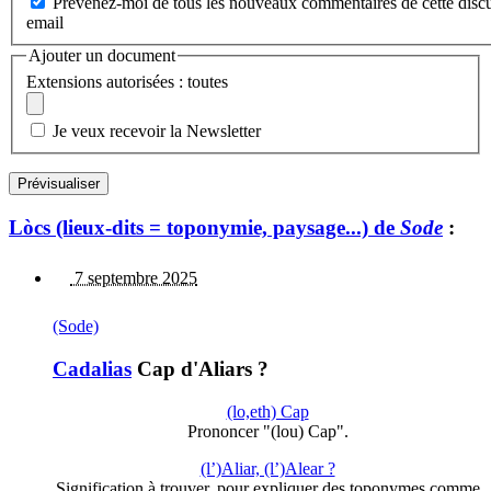
Prévenez-moi de tous les nouveaux commentaires de cette discu
email
Ajouter un document
Extensions autorisées : toutes
Je veux recevoir la Newsletter
Lòcs (lieux-dits = toponymie, paysage...) de
Sode
:
7 septembre 2025
(Sode)
Cadalias
Cap d'Aliars ?
(lo,eth) Cap
Prononcer "(lou) Cap".
(l’)Aliar, (l’)Alear ?
Signification à trouver, pour expliquer des toponymes comme