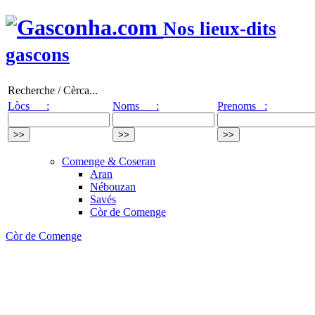
Nos lieux-dits
gascons
Recherche / Cèrca...
Lòcs :
Noms :
Prenoms :
Comenge & Coseran
Aran
Nébouzan
Savés
Còr de Comenge
Còr de Comenge