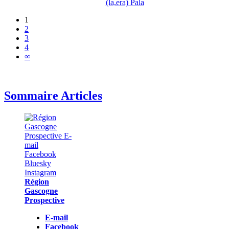
(la,era) Pala
1
2
3
4
∞
Sommaire Articles
Région
Gascogne
Prospective
E-mail
Facebook