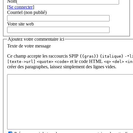
Nom
[
Se connecter
]
Courriel (non publié)
Votre site web
Ajoutez votre commentaire ici
Texte de votre message
Ce champ accepte les raccourcis SPIP
{{gras}}
{italique}
-*l
et le code HTML
[texte->url]
<quote>
<code>
<q>
<del>
<in
créer des paragraphes, laissez simplement des lignes vides.