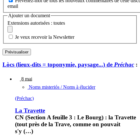
Prévenez-moi de tous les nouveaux commentaires de cette discu
email
Ajouter un document
Extensions autorisées : toutes
Je veux recevoir la Newsletter
Lòcs (lieux-dits = toponymie, paysage...) de
Préchac
:
8 mai
Noms misteriós / Noms à élucider
(Préchac)
La Travette
CN (Section A feuille 3 : Le Bourg) : la Travette
(tout près de la Trave, comme on pouvait
s'y (…)