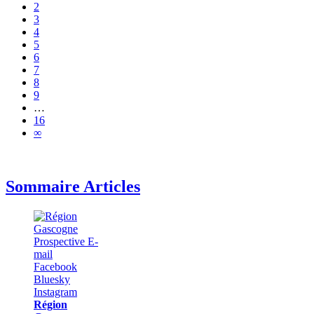
2
3
4
5
6
7
8
9
…
16
∞
Sommaire Articles
Région