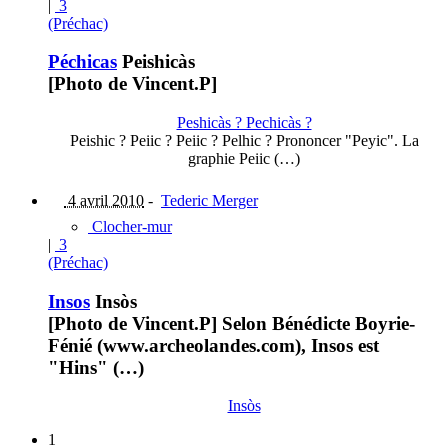
|
3
(Préchac)
Péchicas
Peishicàs
[Photo de Vincent.P]
Peshicàs ? Pechicàs ?
Peishic ? Peiic ? Peiic ? Pelhic ? Prononcer "Peyic". La
graphie Peiic (…)
4 avril 2010
-
Tederic Merger
Clocher-mur
|
3
(Préchac)
Insos
Insòs
[Photo de Vincent.P] Selon Bénédicte Boyrie-
Fénié (www.archeolandes.com), Insos est
"Hins" (…)
Insòs
1