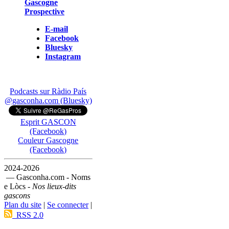
Gascogne
Prospective
E-mail
Facebook
Bluesky
Instagram
Podcasts sur Ràdio País
@gasconha.com (Bluesky)
Esprit GASCON
(Facebook)
Couleur Gascogne
(Facebook)
2024-2026
— Gasconha.com - Noms
e Lòcs -
Nos lieux-dits
gascons
Plan du site
|
Se connecter
|
RSS 2.0