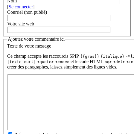
Nom
[
Se connecter
]
Courriel (non publié)
Votre site web
Ajoutez votre commentaire ici
Texte de votre message
Ce champ accepte les raccourcis SPIP
{{gras}}
{italique}
-*l
et le code HTML
[texte->url]
<quote>
<code>
<q>
<del>
<in
créer des paragraphes, laissez simplement des lignes vides.