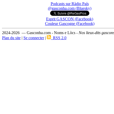
Podcasts sur Ràdio País
@gasconha.com (Bluesky)
Esprit GASCON (Facebook)
Couleur Gascogne (Facebook)
2024-2026 — Gasconha.com - Noms e Lòcs -
Nos lieux-dits gascon
Plan du site
|
Se connecter
|
RSS 2.0