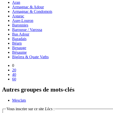
Aran
Armagnac & Adour
Armagnac & Condomois
Astarac
Aure-Louron
Baronnies
Barousse / Varossa
Bas Adour
Bazadais
Béarn
Benauge
Bésaume
Bigòrra & Quate Vaths
0
20
40
60
Autres groupes de mots-clés
Mesclats
Vous inscrire sur ce site
Lòcs
: