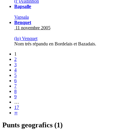
(l’)Audinhon
Bapsalle
Vapsala
Benquet
11 novembre 2005
(lo) Venquet
Nom trés répandu en Bordelais et Bazadais.
1
2
3
4
5
6
7
8
9
…
17
∞
Punts geografics (1)