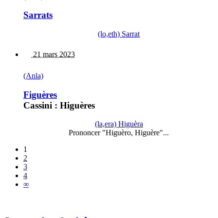
Sarrats
(lo,eth) Sarrat
21 mars 2023
(Anla)
Figuères
Cassini : Higuères
(la,era) Higuèra
Prononcer "Higuèro, Higuère"...
1
2
3
4
∞