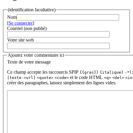
(identification facultative)
Nom
[
Se connecter
]
Courriel (non publié)
Votre site web
Ajoutez votre commentaire ici
Texte de votre message
Ce champ accepte les raccourcis SPIP
{{gras}}
{italique}
-*l
et le code HTML
[texte->url]
<quote>
<code>
<q>
<del>
<in
créer des paragraphes, laissez simplement des lignes vides.