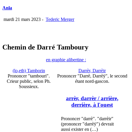
Anla
mardi 21 mars 2023
-
Tederic Merger
Chemin de Darré Tamboury
en graphie alibertine :
(lo,eth) Tamborin
Darrèr, Darrèir
Prononcer "tambouri".
Prononcer "Darrè, Darrèÿ", le second
Crieur public, selon Ph.
étant nord-gascon.
Soussieux.
arrèr, darrèr
/ arrière,
derrière, à l'ouest
Prononcer "darrè". "darrèir"
(prononcer "darrèÿ") devrait
aussi exister en (…)