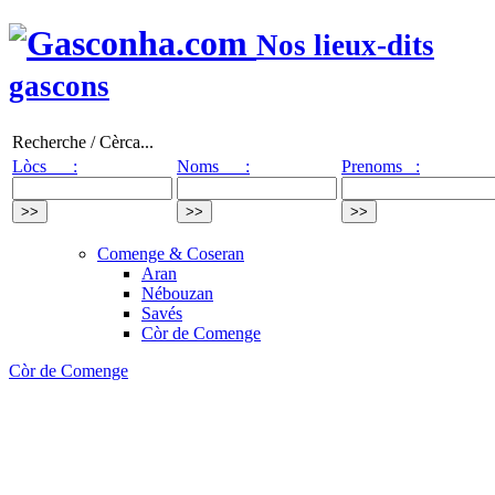
Nos lieux-dits
gascons
Recherche / Cèrca...
Lòcs :
Noms :
Prenoms :
Comenge & Coseran
Aran
Nébouzan
Savés
Còr de Comenge
Còr de Comenge