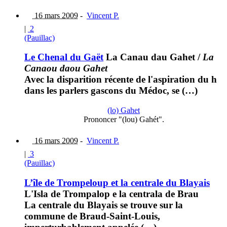
16 mars 2009
-
Vincent P.
|
2
(Pauillac)
Le Chenal du Gaët
La Canau dau Gahet
/
La
Canaou daou Gahet
Avec la disparition récente de l'aspiration du h
dans les parlers gascons du Médoc, se (…)
(lo) Gahet
Prononcer "(lou) Gahét".
16 mars 2009
-
Vincent P.
|
3
(Pauillac)
L’île de Trompeloup et la centrale du Blayais
L'Isla de Trompalop e la centrala de Brau
La centrale du Blayais se trouve sur la
commune de Braud-Saint-Louis,