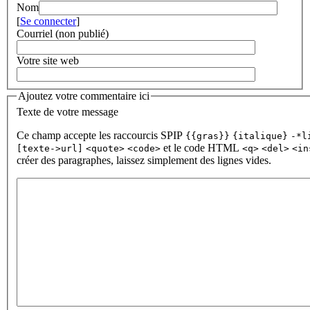
Nom
[
Se connecter
]
Courriel (non publié)
Votre site web
Ajoutez votre commentaire ici
Texte de votre message
Ce champ accepte les raccourcis SPIP
{{gras}}
{italique}
-*l
et le code HTML
[texte->url]
<quote>
<code>
<q>
<del>
<in
créer des paragraphes, laissez simplement des lignes vides.