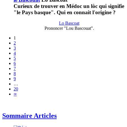
Curieux de trouver en Médoc un lòc qui signifie
"le Pays basque". Qui en connait l'origine ?
Lo Bascoat
Prononcer "Lou Bascouat".
1
2
3
4
5
6
7
8
9
…
20
∞
Sommaire Articles