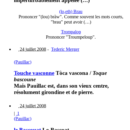
imperturbablement appelée (…)
(lo,eth) Brau
Prononcer "(lou) bràw". Comme souvent les mots courts,
"brau" peut avoir (…)
Trompalop
Prononcer "Troumpeloup".
24 juillet 2008
-
Tederic Merger
(Pauillac)
Touche vasconne
Tòca vascona
/
Toque
bascoune
Mais Pauillac est, dans son vieux centre,
résolument girondine et de pierre.
24 juillet 2008
|
1
(Pauillac)
le Bascouat
Lo Bascoat