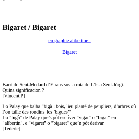
Bigaret
/ Bigaret
en graphie alibertine :
Bigaret
Barri de Sent-Medard d’Eirans sus la rota de L’Isla Sent-Jòrgi.
Quina significacion ?
[Vincent.P]
Lo Palay que balha "bigà : bois, lieu planté de peupliers, d’arbres où
l’on taille des rondins, les ’bigues’".
Lo "bigà" de Palay que’s pòt escrìver "vigar" o "bigar" en
"alibertin", e "vigaret" o "bigaret" que’n pòt derivar.
[Tederic]