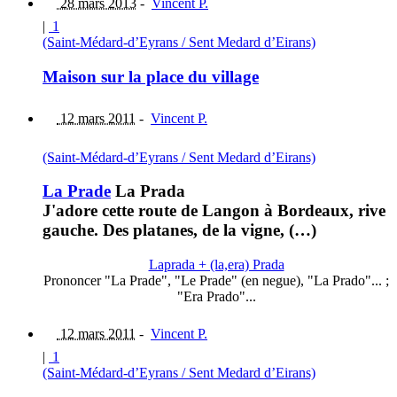
28 mars 2013
-
Vincent P.
|
1
(Saint-Médard-d’Eyrans / Sent Medard d’Eirans)
Maison sur la place du village
12 mars 2011
-
Vincent P.
(Saint-Médard-d’Eyrans / Sent Medard d’Eirans)
La Prade
La Prada
J'adore cette route de Langon à Bordeaux, rive
gauche. Des platanes, de la vigne, (…)
Laprada + (la,era) Prada
Prononcer "La Prade", "Le Prade" (en negue), "La Prado"... ;
"Era Prado"...
12 mars 2011
-
Vincent P.
|
1
(Saint-Médard-d’Eyrans / Sent Medard d’Eirans)