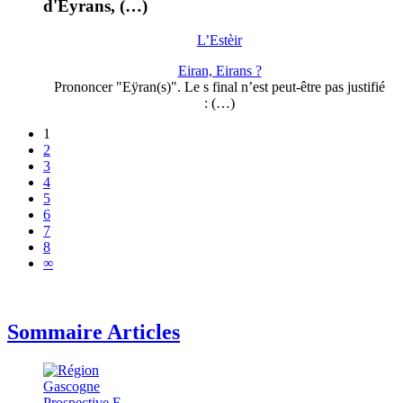
d'Eyrans, (…)
L’Estèir
Eiran, Eirans ?
Prononcer "Eÿran(s)". Le s final n’est peut-être pas justifié
: (…)
1
2
3
4
5
6
7
8
∞
Sommaire Articles