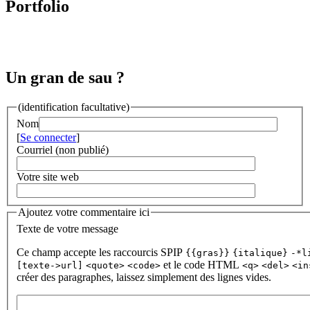
Portfolio
Un gran de sau ?
(identification facultative)
Nom
[
Se connecter
]
Courriel (non publié)
Votre site web
Ajoutez votre commentaire ici
Texte de votre message
Ce champ accepte les raccourcis SPIP
{{gras}}
{italique}
-*l
et le code HTML
[texte->url]
<quote>
<code>
<q>
<del>
<in
créer des paragraphes, laissez simplement des lignes vides.