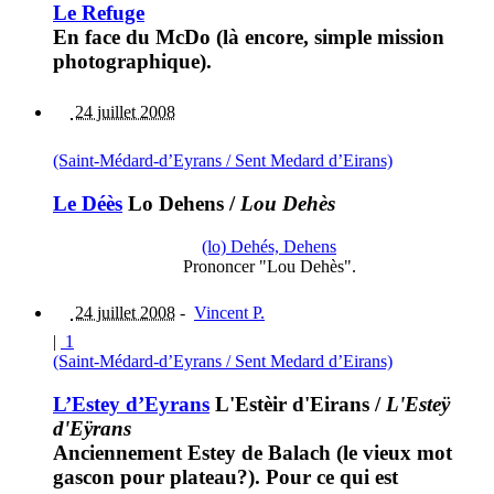
Le Refuge
En face du McDo (là encore, simple mission
photographique).
24 juillet 2008
(Saint-Médard-d’Eyrans / Sent Medard d’Eirans)
Le Déès
Lo Dehens
/
Lou Dehès
(lo) Dehés, Dehens
Prononcer "Lou Dehès".
24 juillet 2008
-
Vincent P.
|
1
(Saint-Médard-d’Eyrans / Sent Medard d’Eirans)
L’Estey d’Eyrans
L'Estèir d'Eirans
/
L'Esteÿ
d'Eÿrans
Anciennement Estey de Balach (le vieux mot
gascon pour plateau?). Pour ce qui est