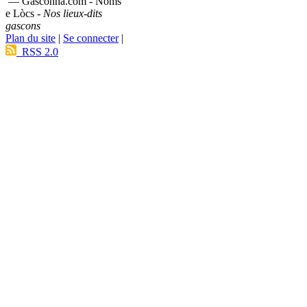
— Gasconha.com - Noms
e Lòcs -
Nos lieux-dits
gascons
Plan du site
|
Se connecter
|
RSS 2.0