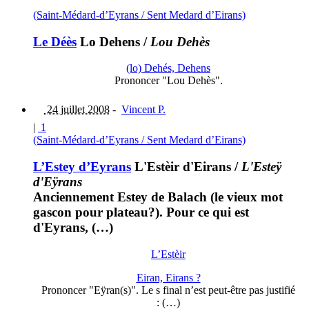
(Saint-Médard-d’Eyrans / Sent Medard d’Eirans)
Le Déès
Lo Dehens
/
Lou Dehès
(lo) Dehés, Dehens
Prononcer "Lou Dehès".
24 juillet 2008
-
Vincent P.
|
1
(Saint-Médard-d’Eyrans / Sent Medard d’Eirans)
L’Estey d’Eyrans
L'Estèir d'Eirans
/
L'Esteÿ
d'Eÿrans
Anciennement Estey de Balach (le vieux mot
gascon pour plateau?). Pour ce qui est
d'Eyrans, (…)
L’Estèir
Eiran, Eirans ?
Prononcer "Eÿran(s)". Le s final n’est peut-être pas justifié
: (…)