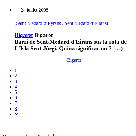
24 juillet 2008
(Saint-Médard-d’Eyrans / Sent Medard d’Eirans)
Bigaret
Bigaret
Barri de Sent-Medard d'Eirans sus la rota de
L'Isla Sent-Jòrgi. Quina significacion ? (…)
Bigaret
1
2
3
4
5
6
7
8
∞