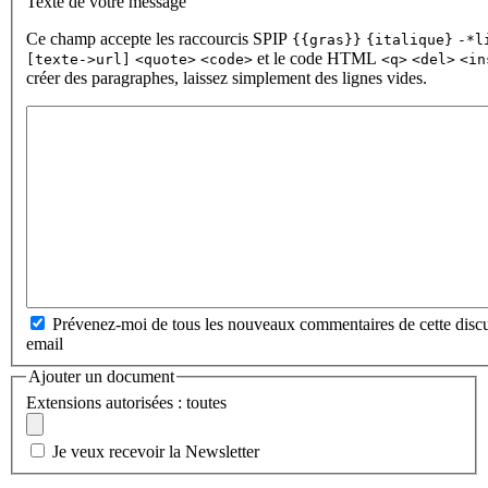
Texte de votre message
Ce champ accepte les raccourcis SPIP
{{gras}}
{italique}
-*l
et le code HTML
[texte->url]
<quote>
<code>
<q>
<del>
<in
créer des paragraphes, laissez simplement des lignes vides.
Prévenez-moi de tous les nouveaux commentaires de cette discu
email
Ajouter un document
Extensions autorisées : toutes
Je veux recevoir la Newsletter