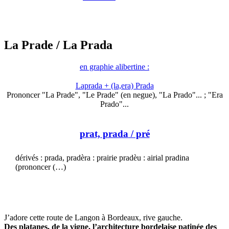
La Prade
/ La Prada
en graphie alibertine :
Laprada + (la,era) Prada
Prononcer "La Prade", "Le Prade" (en negue), "La Prado"... ; "Era
Prado"...
prat, prada
/ pré
dérivés : prada, pradèra : prairie pradèu : airial pradina
(prononcer (…)
J’adore cette route de Langon à Bordeaux, rive gauche.
Des platanes, de la vigne, l’architecture bordelaise patinée des